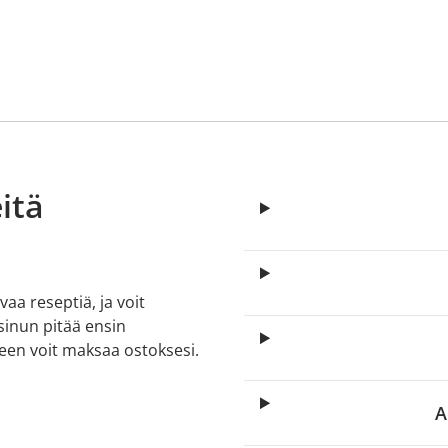
itä
aa reseptiä, ja voit
 sinun pitää ensin
lkeen voit maksaa ostoksesi.
A