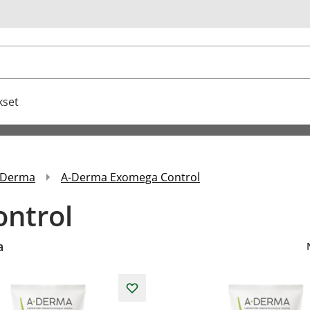
u
kset
-Derma
A-Derma Exomega Control
ntrol
a