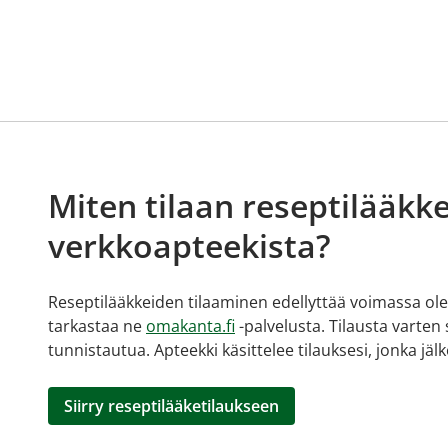
Miten tilaan reseptilääkke
verkkoapteekista?
Reseptilääkkeiden tilaaminen edellyttää voimassa olev
tarkastaa ne
omakanta.fi
-palvelusta. Tilausta varten
tunnistautua. Apteekki käsittelee tilauksesi, jonka jä
Siirry reseptilääketilaukseen