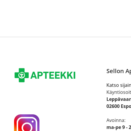
Sellon A
Katso sijain
Käyntiosoit
Leppävaar
02600 Esp
Avoinna:
ma-pe 9 - 