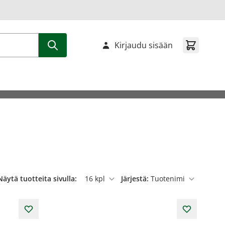
Kirjaudu sisään
Näytä tuotteita sivulla:
Järjestä:
per sivu