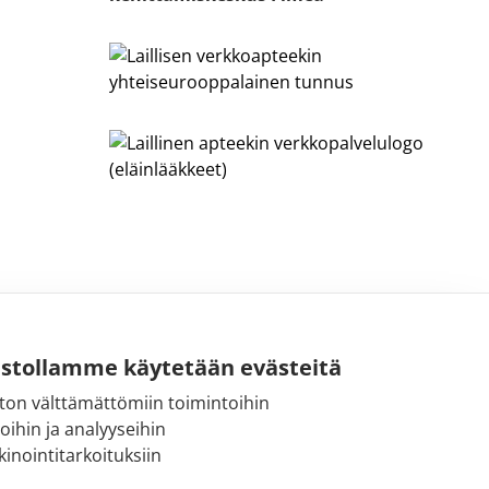
ustollamme käytetään evästeitä
ton välttämättömiin toimintoihin
Sähköpostiosoite:
toihin ja analyyseihin
kirjaamo@fimea.fi
inointitarkoituksiin