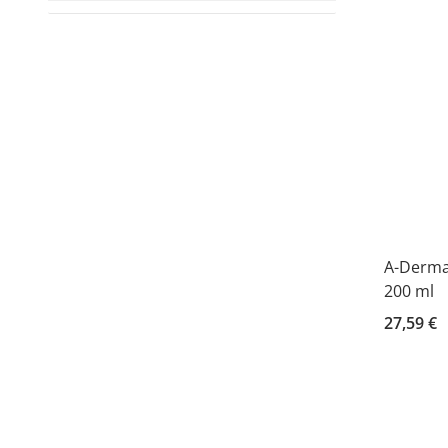
A-Derma
200 ml
27,59 €