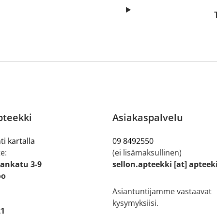
pteekki
Asiakaspalvelu
ti kartalla
09 8492550
e:
(ei lisämaksullinen)
ankatu 3-9
sellon.apteekki [at] apteek
oo
Asiantuntijamme vastaavat
kysymyksiisi.
21