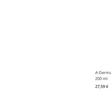
A-Derma
200 ml
27,59 €