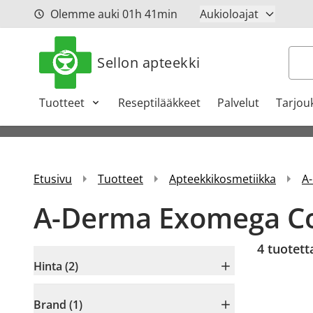
Siirry sisältöön
Olemme auki
01h
41min
Aukioloajat
Hak
Sellon apteekki
Tuotteet
Reseptilääkkeet
Palvelut
Tarjou
Etusivu
Tuotteet
Apteekkikosmetiikka
A
A-Derma Exomega Co
4
tuotett
Hinta (2)
Brand (1)