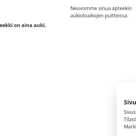
Neuvomme sinua apteekin
aukioloaikojen puitteissa.
eekki on aina auki.
Siv
Sivus
Tilas
Markk