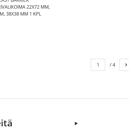
IVALIKOIMA 22X72 MM,
M, 38X38 MM 1 KPL
Sivu
You're currently
/
4
Me
itä