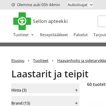
Siirry sisältöön
Olemme auki
05h
44min
Aukioloajat
Hak
Sellon apteekki
Tuotteet
Reseptilääkkeet
Palvelut
Tarjou
Etusivu
Tuotteet
Haavanhoito ja sidetarvikk
Laastarit ja teipit
60
tuotet
Hinta (3)
Brand (13)