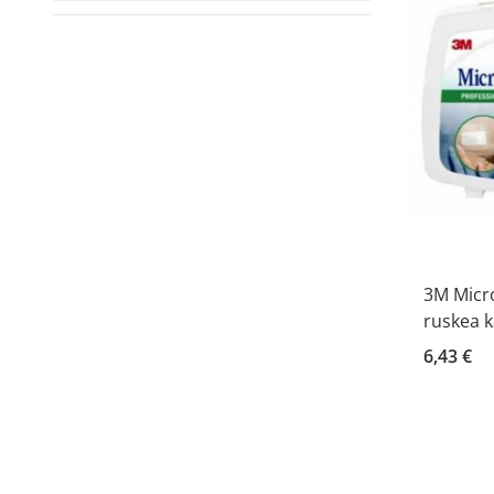
3M Micr
ruskea k
6,43 €