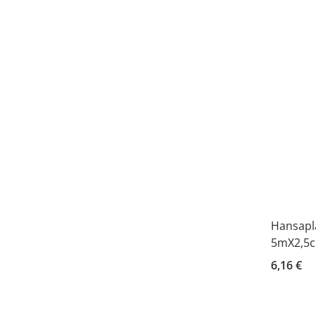
Hansapla
5mX2,5c
6,16 €