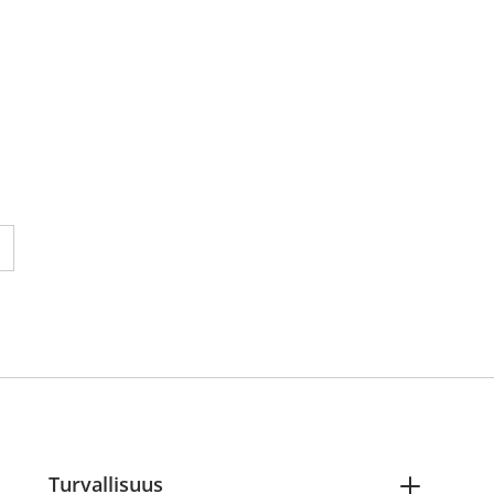
 reading page 1
ne seuraavalle sivulle
Turvallisuus