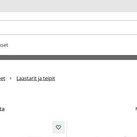
u
kset
eet
Laastarit ja teipit
ta