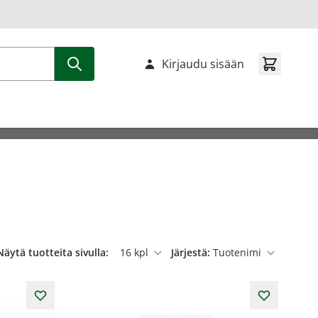
Kirjaudu sisään
Näytä tuotteita sivulla:
Järjestä:
per sivu