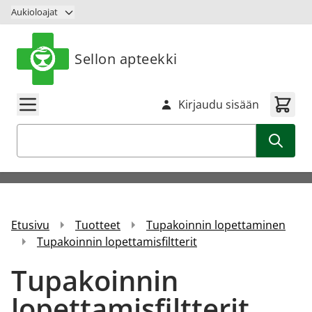
Siirry sisältöön
Aukioloajat
Sellon apteekki
Kirjaudu sisään
Haku
Etusivu
Tuotteet
Tupakoinnin lopettaminen
Tupakoinnin lopettamisfiltterit
Tupakoinnin
lopettamisfiltterit