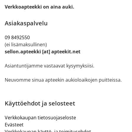
Verkkoapteekki on aina auki.
Asiakaspalvelu
09 8492550
(ei lisämaksullinen)
sellon.apteekki [at] apteekit.net
Asiantuntijamme vastaavat kysymyksiisi.
Neuvomme sinua apteekin aukioloaikojen puitteissa.
Käyttöehdot ja selosteet
Verkkokaupan tietosuojaseloste
Evästeet
Verkkokaupan käyttö- ja toimitusehdot