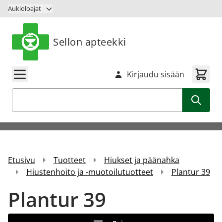
Siirry sisältöön
Aukioloajat
Sellon apteekki
Kirjaudu sisään
Haku
Etusivu
Tuotteet
Hiukset ja päänahka
Hiustenhoito ja -muotoilutuotteet
Plantur 39
Plantur 39