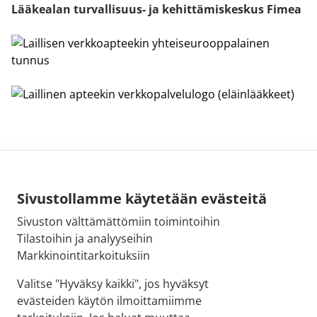
Lääkealan turvallisuus- ja kehittämiskeskus Fimea
Sivustollamme käytetään evästeitä
Sivuston välttämättömiin toimintoihin
Sähköpostiosoite:
Tilastoihin ja analyyseihin
kirjaamo@fimea.fi
Markkinointitarkoituksiin
Fimean vaihde:
Valitse "Hyväksy kaikki", jos hyväksyt
029 522 3341
evästeiden käytön ilmoittamiimme