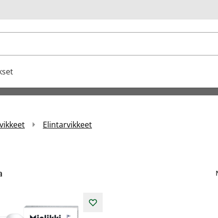
u
kset
vikkeet
Elintarvikkeet
a