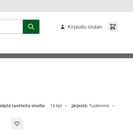
Kirjaudu sisään
Näytä tuotteita sivulla:
Järjestä:
per sivu