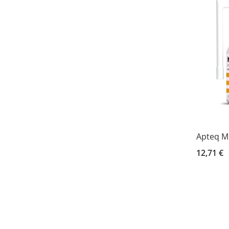
Apteq Mi
12,71 €