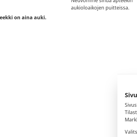
Neuvomme sinua apteekin
aukioloaikojen puitteissa.
eekki on aina auki.
Siv
Sivus
Tilas
Markk
Valit