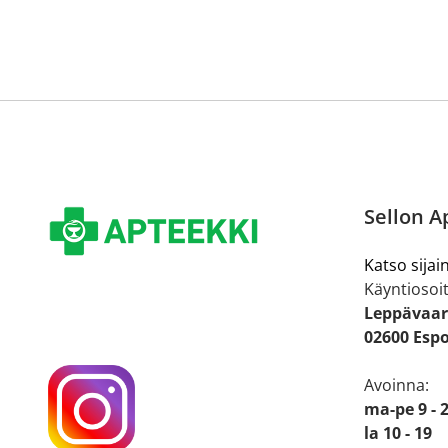
Sellon A
Katso sijain
Käyntiosoit
Leppävaar
02600 Esp
Avoinna:
ma-pe 9 - 
la 10 - 19