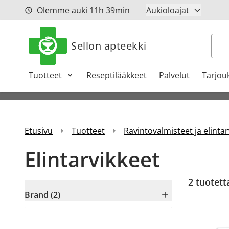
Siirry sisältöön
Olemme auki
11h
39min
Aukioloajat
Hak
Sellon apteekki
Tuotteet
Reseptilääkkeet
Palvelut
Tarjou
Etusivu
Tuotteet
Ravintovalmisteet ja elintar
Elintarvikkeet
2
tuotett
Brand (2)