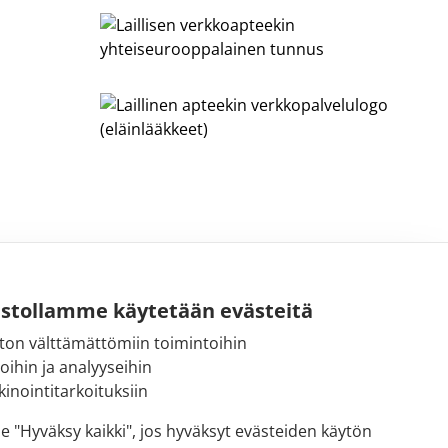
ustollamme käytetään evästeitä
ton välttämättömiin toimintoihin
Sähköpostiosoite:
toihin ja analyyseihin
kirjaamo@fimea.fi
inointitarkoituksiin
Fimean vaihde:
se "Hyväksy kaikki", jos hyväksyt evästeiden käytön