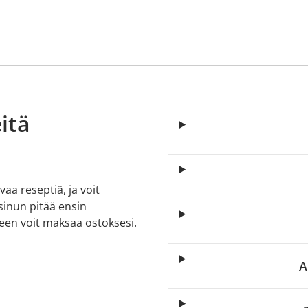
itä
aa reseptiä, ja voit
 sinun pitää ensin
lkeen voit maksaa ostoksesi.
A