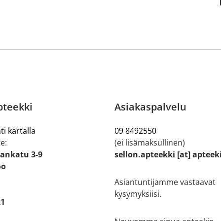
pteekki
Asiakaspalvelu
ti kartalla
09 8492550
e:
(ei lisämaksullinen)
ankatu 3-9
sellon.apteekki [at] apteek
oo
Asiantuntijamme vastaavat
kysymyksiisi.
21