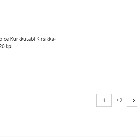
ice Kurkkutabl Kirsikka-
20 kpl
Sivu
You're currently
/
2
Me