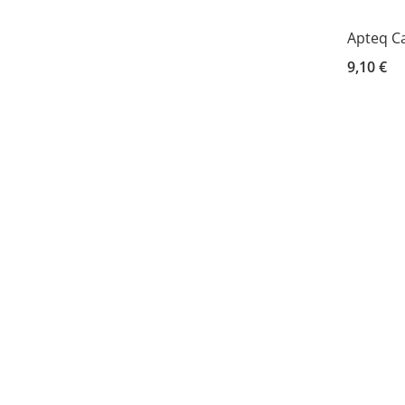
Apteq C
9,10 €