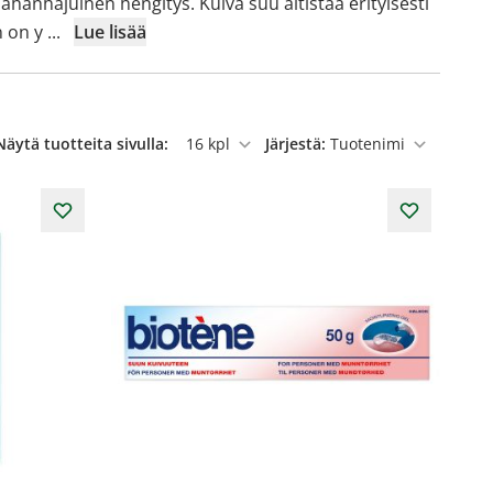
hanhajuinen hengitys. Kuiva suu altistaa erityisesti
n on y
...
Lue lisää
Näytä tuotteita sivulla:
Järjestä:
per sivu