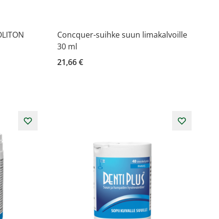
OLITON
Concquer-suihke suun limakalvoille
30 ml
21,66 €