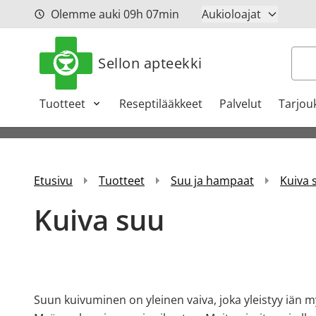
Siirry sisältöön
Olemme auki
09h
07min
Aukioloajat
Hak
Sellon apteekki
Tuotteet
Reseptilääkkeet
Palvelut
Tarjou
Etusivu
Tuotteet
Suu ja hampaat
Kuiva 
Kuiva suu
Suun kuivuminen on yleinen vaiva, joka yleistyy iän 