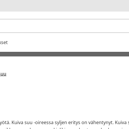
u
kset
suu
myötä. Kuiva suu -oireessa syljen eritys on vähentynyt. Kuiv