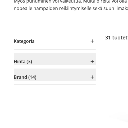
Myös puhuminen voi vaikeutua. Muita oireita voi olla 
nopealle hampaiden reikiintymiselle sekä suun limaka
31
tuotet
Kategoria
Hinta (3)
Brand (14)