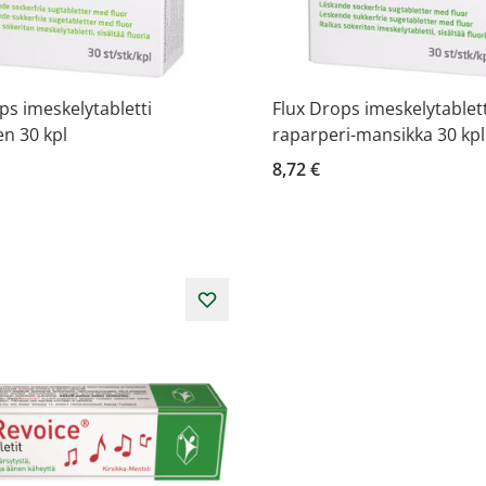
ps imeskelytabletti
Flux Drops imeskelytablett
en 30 kpl
raparperi-mansikka 30 kpl
8,72 €