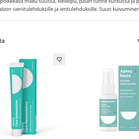
poikkeava maku suussa, kielikipu, palan tunne kurkussa ja pa
lvon sienitulehduksille ja ientulehduksille. Suun kuivumine
ta