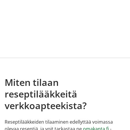
Miten tilaan
reseptilääkkeitä
verkkoapteekista?
Reseptilääkkeiden tilaaminen edellyttää voimassa
olevaa reseptiä, ja voit tarkastaa ne
omakanta.fi
-