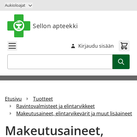
Siirry sisältöön
Aukioloajat
Sellon apteekki
Kirjaudu sisään
Haku
Etusivu
Tuotteet
Ravintovalmisteet ja elintarvikkeet
Makeutusaineet, elintarvikevärit ja muut lisäaineet
Makeutusaineet,