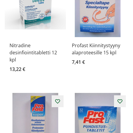
Nitradine
Profast Kiinnitystyyny
desinfiointitabletti 12
alaproteesille 15 kpl
kpl
7,41 €
13,22 €