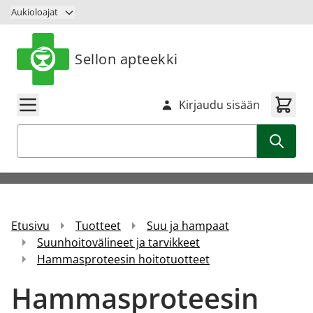
Siirry sisältöön
Aukioloajat
Sellon apteekki
Kirjaudu sisään
Haku
Etusivu
Tuotteet
Suu ja hampaat
Suunhoitovälineet ja tarvikkeet
Hammasproteesin hoitotuotteet
Hammasproteesin