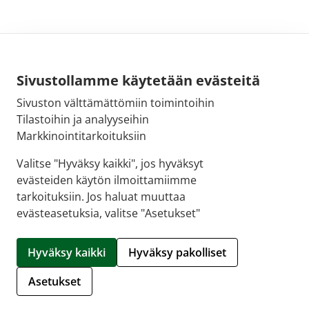
Sivustollamme käytetään evästeitä
Sivuston välttämättömiin toimintoihin
Sähköpostiosoite:
Tilastoihin ja analyyseihin
kirjaamo@fimea.fi
Markkinointitarkoituksiin
Fimean vaihde:
Valitse "Hyväksy kaikki", jos hyväksyt
029 522 3341
evästeiden käytön ilmoittamiimme
tarkoituksiin. Jos haluat muuttaa
evästeasetuksia, valitse "Asetukset"
© 2026 Sellon apteekki |
Crasman eApteekki
Hyväksy kaikki
Hyväksy pakolliset
Hallitse evästeitä
Asetukset