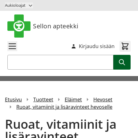
Siirry sisältöön
Aukioloajat
Sellon apteekki
Kirjaudu sisään
Haku
Etusivu
Tuotteet
Eläimet
Hevoset
Ruoat, vitamiinit ja lisäravinteet hevoselle
Ruoat, vitamiinit ja
lisäravinteet