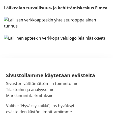
Lääkealan turvallisuus- ja kehittämiskeskus Fimea
Sivustollamme käytetään evästeitä
Sivuston välttämättömiin toimintoihin
Sähköpostiosoite:
Tilastoihin ja analyyseihin
kirjaamo@fimea.fi
Markkinointitarkoituksiin
Fimean vaihde:
Valitse "Hyväksy kaikki", jos hyväksyt
029 522 3341
evästeiden käytön ilmoittamiimme