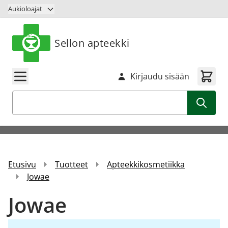
Siirry sisältöön
Aukioloajat
Sellon apteekki
Kirjaudu sisään
Haku
Etusivu
Tuotteet
Apteekkikosmetiikka
Jowae
Jowae