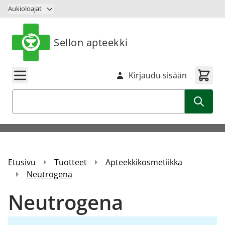
Siirry sisältöön
Aukioloajat
Sellon apteekki
Kirjaudu sisään
Haku
Etusivu
Tuotteet
Apteekkikosmetiikka
Neutrogena
Neutrogena