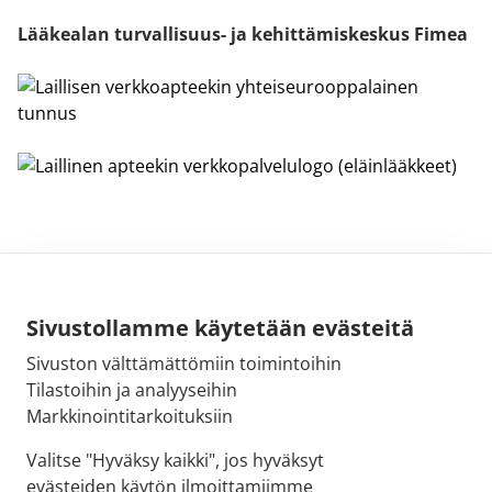
Lääkealan turvallisuus- ja kehittämiskeskus Fimea
Sivustollamme käytetään evästeitä
Sivuston välttämättömiin toimintoihin
Sähköpostiosoite:
Tilastoihin ja analyyseihin
kirjaamo@fimea.fi
Markkinointitarkoituksiin
Fimean vaihde:
Valitse "Hyväksy kaikki", jos hyväksyt
029 522 3341
evästeiden käytön ilmoittamiimme