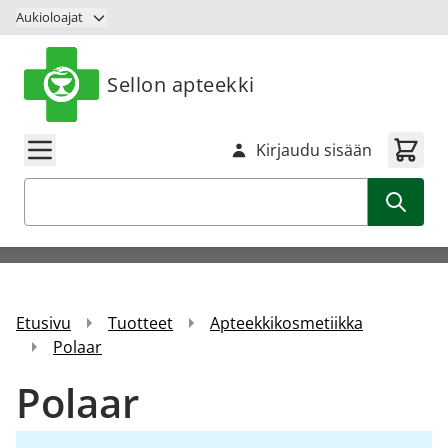
Siirry sisältöön
Aukioloajat
Sellon apteekki
Kirjaudu sisään
Haku
Etusivu
Tuotteet
Apteekkikosmetiikka
Polaar
Polaar