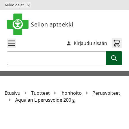
Siirry sisältöön
Aukioloajat
Sellon apteekki
Kirjaudu sisään
Haku
Etusivu
Tuotteet
Ihonhoito
Perusvoiteet
Aqualan L perusvoide 200 g