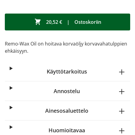
20,52 €
|
Ostoskoriin
Remo-Wax Oil on hoitava korvaöljy korvavahatulppien
ehkäisyyn.
Käyttötarkoitus
Annostelu
Ainesosaluettelo
Huomioitavaa