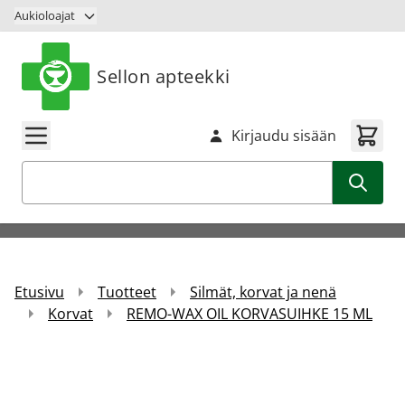
Siirry sisältöön
Aukioloajat
Sellon apteekki
Kirjaudu sisään
Haku
Etusivu
Tuotteet
Silmät, korvat ja nenä
Korvat
REMO-WAX OIL KORVASUIHKE 15 ML