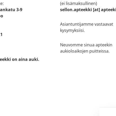
e:
(ei lisämaksullinen)
ankatu 3-9
sellon.apteekki [at] apteek
oo
Asiantuntijamme vastaavat
kysymyksiisi.
21
Neuvomme sinua apteekin
aukioloaikojen puitteissa.
eekki on aina auki.