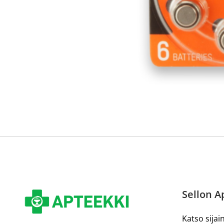
Reseptilääkkeiden tilaaminen edellyttää voimassa olev
tarkastaa ne
omakanta.fi
-palvelusta. Tilausta varten
tunnistautua. Apteekki käsittelee tilauksesi, jonka jä
Siirry reseptilääketilaukseen
Sellon A
Katso sijain