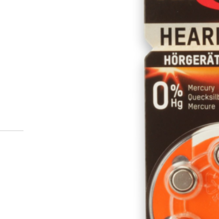
Miten tilaan reseptilääkke
verkkoapteekista?