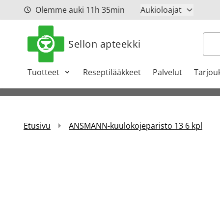
Siirry sisältöön
Olemme auki
11h
35min
Aukioloajat
Hak
Sellon apteekki
Tuotteet
Reseptilääkkeet
Palvelut
Tarjou
Etusivu
ANSMANN-kuulokojeparisto 13 6 kpl