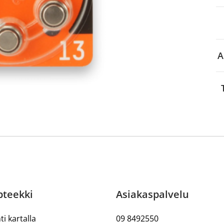
aa reseptiä, ja voit
 sinun pitää ensin
lkeen voit maksaa ostoksesi.
A
pteekki
Asiakaspalvelu
ti kartalla
09 8492550