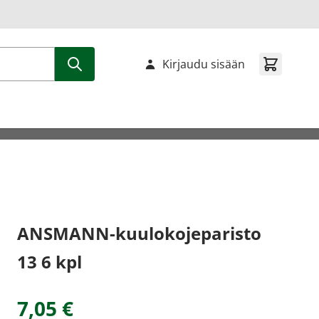
Kirjaudu sisään
ANSMANN-kuulokojeparisto
13 6 kpl
7,05 €