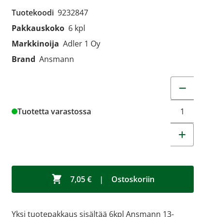
Tuotekoodi
9232847
Pakkauskoko
6 kpl
Markkinoija
Adler 1 Oy
Brand
Ansmann
Muuta tuot
Tuotetta varastossa
7,05 €
|
Ostoskoriin
Yksi tuotepakkaus sisältää 6kpl Ansmann 13-