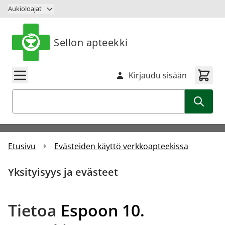
Siirry sisältöön
Aukioloajat
Sellon apteekki
Kirjaudu sisään
Haku
Etusivu
Evästeiden käyttö verkkoapteekissa
Yksityisyys ja evästeet
Tietoa
Espoon 10.