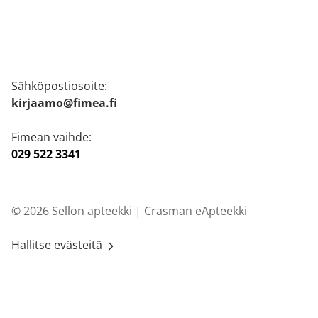
Sähköpostiosoite:
kirjaamo@fimea.fi
Fimean vaihde:
029 522 3341
© 2026 Sellon apteekki |
Crasman eApteekki
Hallitse evästeitä