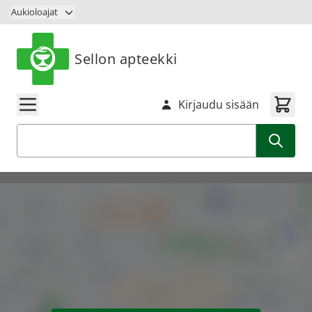
Siirry sisältöön
Aukioloajat
Sellon apteekki
Kirjaudu sisään
Haku