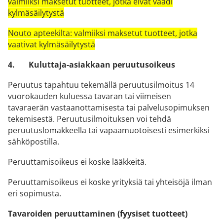
valmiiksi maksetut tuotteet, jotka eivät vaadi
kylmäsäilytystä
Nouto apteekilta: valmiiksi maksetut tuotteet, jotka
vaativat kylmäsäilytystä
4.
Kuluttaja-asiakkaan peruutusoikeus
Peruutus tapahtuu tekemällä peruutusilmoitus 14
vuorokauden kuluessa tavaran tai viimeisen
tavaraerän vastaanottamisesta tai palvelusopimuksen
tekemisestä. Peruutusilmoituksen voi tehdä
peruutuslomakkeella tai vapaamuotoisesti esimerkiksi
sähköpostilla.
Peruuttamisoikeus ei koske lääkkeitä.
Peruuttamisoikeus ei koske yrityksiä tai yhteisöjä ilman
eri sopimusta.
Tavaroiden peruuttaminen (fyysiset tuotteet)