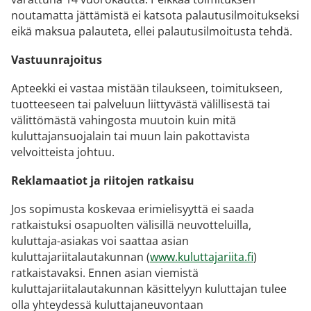
noutamatta jättämistä ei katsota palautusilmoitukseksi
eikä maksua palauteta, ellei palautusilmoitusta tehdä.
Vastuunrajoitus
Apteekki ei vastaa mistään tilaukseen, toimitukseen,
tuotteeseen tai palveluun liittyvästä välillisestä tai
välittömästä vahingosta muutoin kuin mitä
kuluttajansuojalain tai muun lain pakottavista
velvoitteista johtuu.
Reklamaatiot ja riitojen ratkaisu
Jos sopimusta koskevaa erimielisyyttä ei saada
ratkaistuksi osapuolten välisillä neuvotteluilla,
kuluttaja-asiakas voi saattaa asian
kuluttajariitalautakunnan (
www.kuluttajariita.fi
)
ratkaistavaksi. Ennen asian viemistä
kuluttajariitalautakunnan käsittelyyn kuluttajan tulee
olla yhteydessä kuluttajaneuvontaan