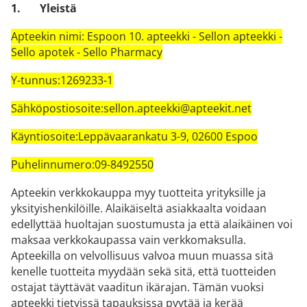
1.
Yleistä
Apteekin nimi: Espoon 10. apteekki - Sellon apteekki -
Sello apotek - Sello Pharmacy
Y-tunnus:1269233-1
Sähköpostiosoite:sellon.apteekki@apteekit.net
Käyntiosoite:Leppävaarankatu 3-9, 02600 Espoo
Puhelinnumero:09-8492550
Apteekin verkkokauppa myy tuotteita yrityksille ja
yksityishenkilöille. Alaikäiseltä asiakkaalta voidaan
edellyttää huoltajan suostumusta ja että alaikäinen voi
maksaa verkkokaupassa vain verkkomaksulla.
Apteekilla on velvollisuus valvoa muun muassa sitä
kenelle tuotteita myydään sekä sitä, että tuotteiden
ostajat täyttävät vaaditun ikärajan. Tämän vuoksi
apteekki tietyissä tapauksissa pyytää ja kerää