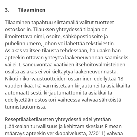
3.
Tilaaminen
Tilaaminen tapahtuu siirtämällä valitut tuotteet
ostoskoriin. Tilauksen yhteydessä tilaajan on
ilmoitettava nimi, osoite, sähköpostiosoite ja
puhelinnumero, johon voi lähettää tekstiviestin.
Asiakas valitsee tilausta tehdessään, haluaako hän
apteekin ottavan yhteyttä lääkeneuvonnan saamiseksi
vai ei. Lisäneuvontaa vaativien itsehoitovalmisteiden
osalta asiakas ei voi kieltäytyä lääkeneuvonnasta.
Nikotiinikorvaustuotteiden ostaminen edellyttää 18
vuoden ikää. Ikä varmistetaan kirjautuneilta asiakkailta
automaattisesti, kirjautumattomilta asiakkailta
edellytetään ostoskori-vaiheessa vahvaa sähköistä
tunnistautumista.
Reseptilääketilausten yhteydessä edellytetään
(Lääkealan turvallisuus ja kehittämiskeskus Fimean
määräys apteekin verkkopalvelusta, 2/2011) vahvaa