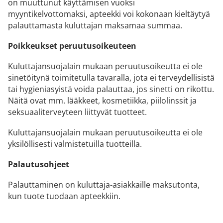
on muuttunut käyttämisen vuoksi
myyntikelvottomaksi, apteekki voi kokonaan kieltäytyä
palauttamasta kuluttajan maksamaa summaa.
Poikkeukset peruutusoikeuteen
Kuluttajansuojalain mukaan peruutusoikeutta ei ole
sinetöitynä toimitetulla tavaralla, jota ei terveydellisistä
tai hygieniasyistä voida palauttaa, jos sinetti on rikottu.
Näitä ovat mm. lääkkeet, kosmetiikka, piilolinssit ja
seksuaaliterveyteen liittyvät tuotteet.
Kuluttajansuojalain mukaan peruutusoikeutta ei ole
yksilöllisesti valmistetuilla tuotteilla.
Palautusohjeet
Palauttaminen on kuluttaja-asiakkaille maksutonta,
kun tuote tuodaan apteekkiin.