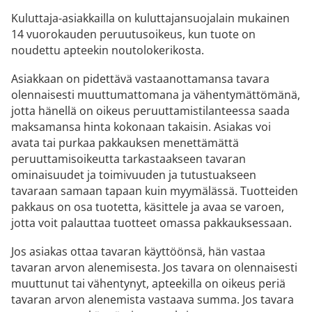
Kuluttaja-asiakkailla on kuluttajansuojalain mukainen
14 vuorokauden peruutusoikeus, kun tuote on
noudettu apteekin noutolokerikosta.
Asiakkaan on pidettävä vastaanottamansa tavara
olennaisesti muuttumattomana ja vähentymättömänä,
jotta hänellä on oikeus peruuttamistilanteessa saada
maksamansa hinta kokonaan takaisin. Asiakas voi
avata tai purkaa pakkauksen menettämättä
peruuttamisoikeutta tarkastaakseen tavaran
ominaisuudet ja toimivuuden ja tutustuakseen
tavaraan samaan tapaan kuin myymälässä. Tuotteiden
pakkaus on osa tuotetta, käsittele ja avaa se varoen,
jotta voit palauttaa tuotteet omassa pakkauksessaan.
Jos asiakas ottaa tavaran käyttöönsä, hän vastaa
tavaran arvon alenemisesta. Jos tavara on olennaisesti
muuttunut tai vähentynyt, apteekilla on oikeus periä
tavaran arvon alenemista vastaava summa. Jos tavara