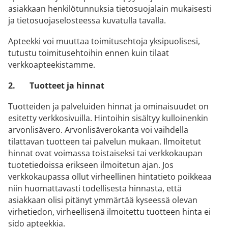
asiakkaan henkilötunnuksia tietosuojalain mukaisesti
ja tietosuojaselosteessa kuvatulla tavalla.
Apteekki voi muuttaa toimitusehtoja yksipuolisesi,
tutustu toimitusehtoihin ennen kuin tilaat
verkkoapteekistamme.
2.
Tuotteet ja hinnat
Tuotteiden ja palveluiden hinnat ja ominaisuudet on
esitetty verkkosivuilla. Hintoihin sisältyy kulloinenkin
arvonlisävero. Arvonlisäverokanta voi vaihdella
tilattavan tuotteen tai palvelun mukaan. Ilmoitetut
hinnat ovat voimassa toistaiseksi tai verkkokaupan
tuotetiedoissa erikseen ilmoitetun ajan. Jos
verkkokaupassa ollut virheellinen hintatieto poikkeaa
niin huomattavasti todellisesta hinnasta, että
asiakkaan olisi pitänyt ymmärtää kyseessä olevan
virhetiedon, virheellisenä ilmoitettu tuotteen hinta ei
sido apteekkia.