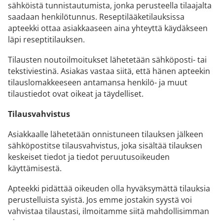
sähköistä tunnistautumista, jonka perusteella tilaajalta
saadaan henkilötunnus. Reseptilääketilauksissa
apteekki ottaa asiakkaaseen aina yhteyttä käydäkseen
läpi reseptitilauksen.
Tilausten noutoilmoitukset lähetetään sähköposti- tai
tekstiviestinä. Asiakas vastaa siitä, että hänen apteekin
tilauslomakkeeseen antamansa henkilö- ja muut
tilaustiedot ovat oikeat ja täydelliset.
Tilausvahvistus
Asiakkaalle lähetetään onnistuneen tilauksen jälkeen
sähköpostitse tilausvahvistus, joka sisältää tilauksen
keskeiset tiedot ja tiedot peruutusoikeuden
käyttämisestä.
Apteekki pidättää oikeuden olla hyväksymättä tilauksia
perustelluista syistä.
Jos emme jostakin syystä voi
vahvistaa tilaustasi, ilmoitamme siitä mahdollisimman