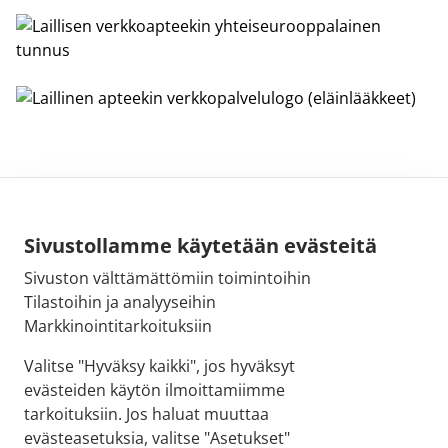
Sivustollamme käytetään evästeitä
Sivuston välttämättömiin toimintoihin
Sähköpostiosoite:
Tilastoihin ja analyyseihin
kirjaamo@fimea.fi
Markkinointitarkoituksiin
Fimean vaihde:
Valitse "Hyväksy kaikki", jos hyväksyt
029 522 3341
evästeiden käytön ilmoittamiimme
tarkoituksiin. Jos haluat muuttaa
evästeasetuksia, valitse "Asetukset"