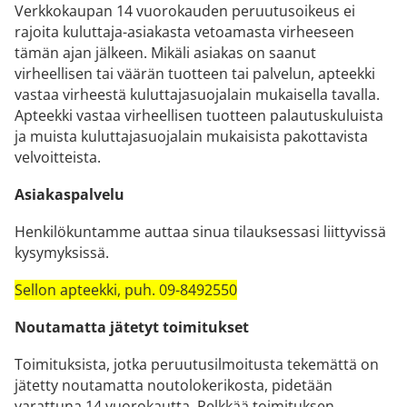
Verkkokaupan 14 vuorokauden peruutusoikeus ei
rajoita kuluttaja-asiakasta vetoamasta virheeseen
tämän ajan jälkeen. Mikäli asiakas on saanut
virheellisen tai väärän tuotteen tai palvelun, apteekki
vastaa virheestä kuluttajasuojalain mukaisella tavalla.
Apteekki vastaa virheellisen tuotteen palautuskuluista
ja muista kuluttajasuojalain mukaisista pakottavista
velvoitteista.
Asiakaspalvelu
Henkilökuntamme auttaa sinua tilauksessasi liittyvissä
kysymyksissä.
Sellon apteekki, puh. 09-8492550
Noutamatta jätetyt toimitukset
Toimituksista, jotka peruutusilmoitusta tekemättä on
jätetty noutamatta noutolokerikosta, pidetään
varattuna 14 vuorokautta. Pelkkää toimituksen