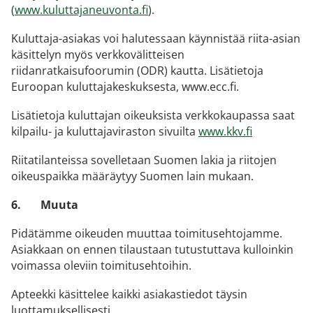
(
www.kuluttajaneuvonta.fi
).
Kuluttaja-asiakas voi halutessaan käynnistää riita-asian
käsittelyn myös verkkovälitteisen
riidanratkaisufoorumin (ODR) kautta. Lisätietoja
Euroopan kuluttajakeskuksesta, www.ecc.fi.
Lisätietoja kuluttajan oikeuksista verkkokaupassa saat
kilpailu- ja kuluttajaviraston sivuilta
www.kkv.fi
Riitatilanteissa sovelletaan Suomen lakia ja riitojen
oikeuspaikka määräytyy Suomen lain mukaan.
6.
Muuta
Pidätämme oikeuden muuttaa toimitusehtojamme.
Asiakkaan on ennen tilaustaan tutustuttava kulloinkin
voimassa oleviin toimitusehtoihin.
Apteekki käsittelee kaikki asiakastiedot täysin
luottamuksellisesti.