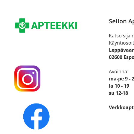
Sellon A
Katso sijain
Käyntiosoit
Leppävaar
02600 Esp
Avoinna:
ma-pe 9 - 
la 10 - 19
su 12-18
Verkkoapt