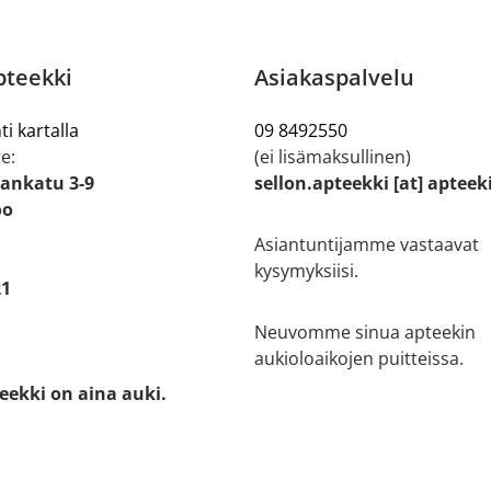
pteekki
Asiakaspalvelu
ti kartalla
09 8492550
e:
(ei lisämaksullinen)
ankatu 3-9
sellon.apteekki [at] apteek
oo
Asiantuntijamme vastaavat
kysymyksiisi.
21
Neuvomme sinua apteekin
aukioloaikojen puitteissa.
eekki on aina auki.