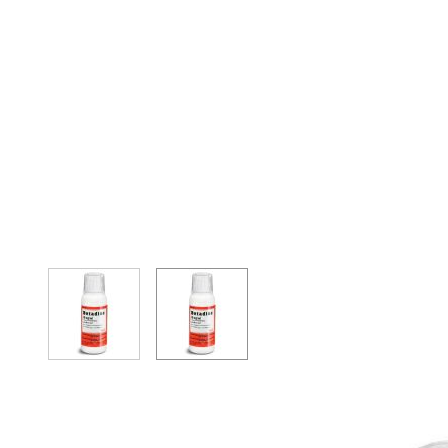
View larger image
View larger image