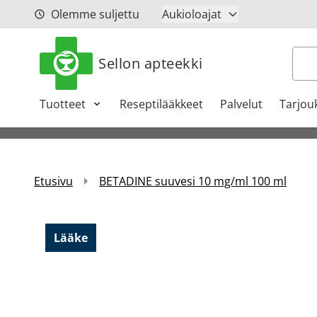
Siirry sisältöön
Olemme suljettu
Aukioloajat
Hak
Sellon apteekki
Tuotteet
Reseptilääkkeet
Palvelut
Tarjou
Etusivu
BETADINE suuvesi 10 mg/ml 100 ml
Lääke