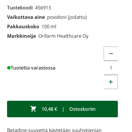
Tuotekoodi
456913
Vaikuttava aine
povidoni (jodattu)
Pakkauskoko
100 ml
Markkinoija
Orifarm Healthcare Oy
Muuta tuot
Tuotetta varastossa
10,48 €
|
Ostoskoriin
Betadine-suuvettä käytetään suuhygienian