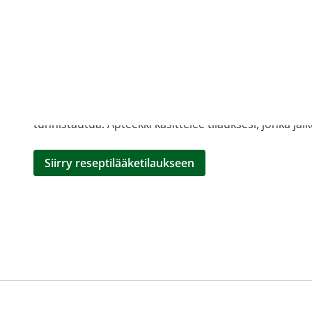
Miten tilaan reseptilääkke
verkkoapteekista?
Reseptilääkkeiden tilaaminen edellyttää voimassa olev
tarkastaa ne
omakanta.fi
-palvelusta. Tilausta varten
tunnistautua. Apteekki käsittelee tilauksesi, jonka jä
Siirry reseptilääketilaukseen