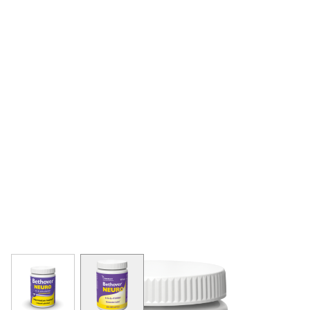
View larger image
View larger image