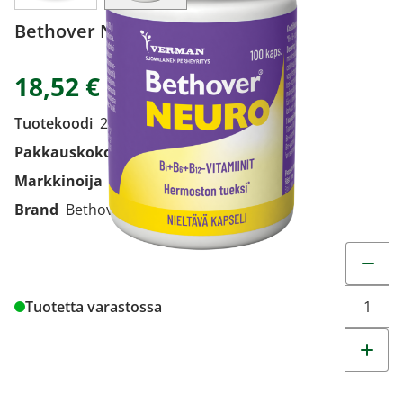
Bethover Neuro 100 kaps
18,52 €
Tuotekoodi
2112290
Pakkauskoko
100 kaps
Markkinoija
Oy Verman Ab
Brand
Bethover
Muuta t
Tuotetta varastossa