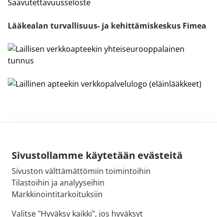
Saavutettavuusseloste
Lääkealan turvallisuus- ja kehittämiskeskus Fimea
Sivustollamme käytetään evästeitä
Sivuston välttämättömiin toimintoihin
Sähköpostiosoite:
Tilastoihin ja analyyseihin
kirjaamo@fimea.fi
Markkinointitarkoituksiin
Fimean vaihde:
Valitse "Hyväksy kaikki", jos hyväksyt