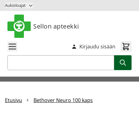
Siirry sisältöön
Aukioloajat
Sellon apteekki
Kirjaudu sisään
Haku
Etusivu
Bethover Neuro 100 kaps