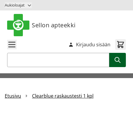
Siirry sisältöön
Aukioloajat
Sellon apteekki
Kirjaudu sisään
Haku
Etusivu
Clearblue raskaustesti 1 kpl