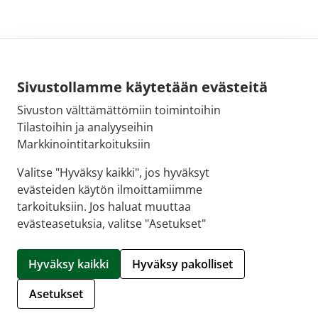
Sivustollamme käytetään evästeitä
Sivuston välttämättömiin toimintoihin
Sähköpostiosoite:
Tilastoihin ja analyyseihin
kirjaamo@fimea.fi
Markkinointitarkoituksiin
Fimean vaihde:
Valitse "Hyväksy kaikki", jos hyväksyt
029 522 3341
evästeiden käytön ilmoittamiimme
tarkoituksiin. Jos haluat muuttaa
evästeasetuksia, valitse "Asetukset"
© 2026 Sellon apteekki |
Crasman eApteekki
Hyväksy kaikki
Hyväksy pakolliset
Hallitse evästeitä
Asetukset