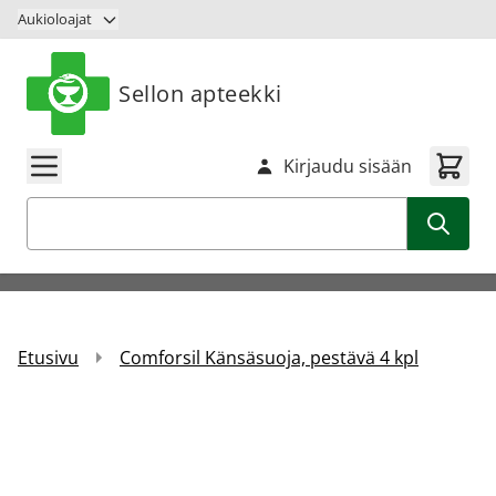
Siirry sisältöön
Aukioloajat
Sellon apteekki
Kirjaudu sisään
Haku
Etusivu
Comforsil Känsäsuoja, pestävä 4 kpl