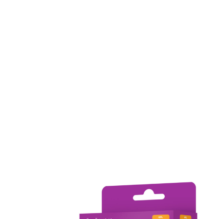
Comforsil Känsäsuoja, pestävä 4 kpl
17,88 €