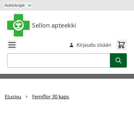
Siirry sisältöön
Aukioloajat
Sellon apteekki
Kirjaudu sisään
Haku
Etusivu
Femiflor 30 kaps