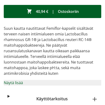
40,94 €
|
Ostoskoriin
Suun kautta nautittavat Femiflor-kapselit sisältävät
terveen naisen intiimialueen omia Lactobacillus
rhamnosus GR-1® ja Lactobacillus reuteri RC-14®
maitohappobakteereja. Ne päätyvät
ruoansulatuskanavan kautta oikeaan paikkaansa
intiimialueelle. Terveellä intiimialueella elää
luonnostaan maitohappobakteereita. Ne tuottavat
maitohappoa, joka laskee pH:ta, sekä muita
antimikrobisia yhdisteitä kuten
Näytä lisää
Käyttötarkoitus