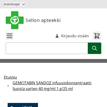
Siirry sisältöön
Aukioloajat
Sellon apteekki
Kirjaudu sisään
Haku
Etusivu
GEMCITABIN SANDOZ infuusiokonsentraatti,
liuosta varten 40 mg/ml 1 g/25 ml