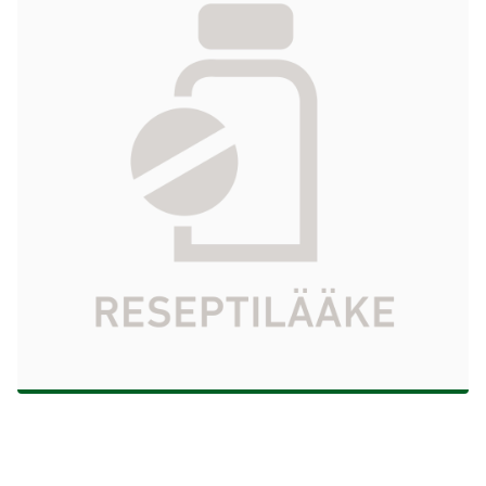
infuusiokonsentraatti, liuosta varten 40
mg/ml 1 g/25 ml
112,73 €
Tuotekoodi
574206
Vaikuttava aine
gemsitabiinihydrokloridi
Pakkauskoko
1 g/25 ml
Markkinoija
Sandoz A/S
Tarkista Kela-korvattavuus
Aloita reseptitilaus