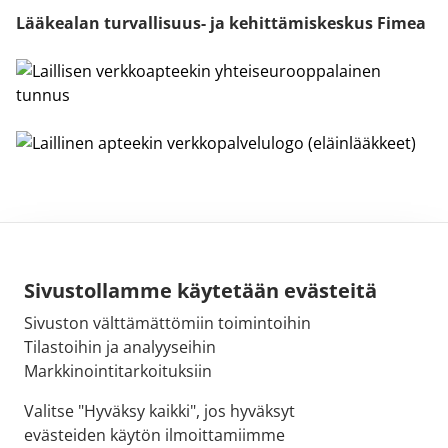
Lääkealan turvallisuus- ja kehittämiskeskus Fimea
Sivustollamme käytetään evästeitä
Sivuston välttämättömiin toimintoihin
Sähköpostiosoite:
Tilastoihin ja analyyseihin
kirjaamo@fimea.fi
Markkinointitarkoituksiin
Fimean vaihde:
Valitse "Hyväksy kaikki", jos hyväksyt
029 522 3341
evästeiden käytön ilmoittamiimme