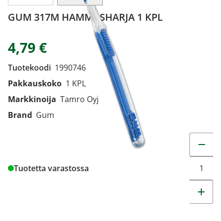
GUM 317M HAMMASHARJA 1 KPL
4,79 €
Tuotekoodi
1990746
Pakkauskoko
1 KPL
Markkinoija
Tamro Oyj
Brand
Gum
Muuta t
Tuotetta varastossa