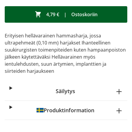
4,79 €
|
Ostoskoriin
Erityisen hellävarainen hammasharja, jossa
ultrapehmeät (0,10 mm) harjakset Ihanteellinen
suukirurgisten toimenpiteiden kuten hampaanpoiston
jälkeen käytettäväksi Hellävarainen myös
ientulehdusten, suun ärtymien, implanttien ja
siirteiden harjaukseen
Säilytys
Produktinformation