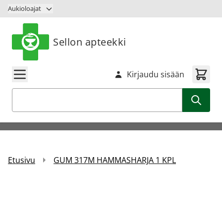
Siirry sisältöön
Aukioloajat
Sellon apteekki
Kirjaudu sisään
Haku
Etusivu
GUM 317M HAMMASHARJA 1 KPL