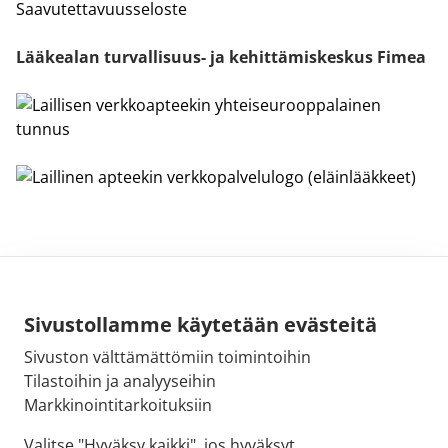
Saavutettavuusseloste
Lääkealan turvallisuus- ja kehittämiskeskus Fimea
Sivustollamme käytetään evästeitä
Sivuston välttämättömiin toimintoihin
Sähköpostiosoite:
Tilastoihin ja analyyseihin
kirjaamo@fimea.fi
Markkinointitarkoituksiin
Fimean vaihde:
Valitse "Hyväksy kaikki", jos hyväksyt