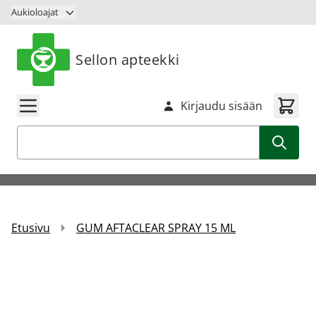
Siirry sisältöön
Aukioloajat
Sellon apteekki
Kirjaudu sisään
Haku
Etusivu
GUM AFTACLEAR SPRAY 15 ML