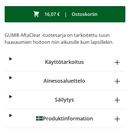
16,07 €
|
Ostoskoriin
GUM® AftaClear -tuotesarja on tarkoitettu suun
haavaumien hoitoon niin aikuisille kuin lapsillekin.
Käyttötarkoitus
Ainesosaluettelo
Säilytys
Produktinformation