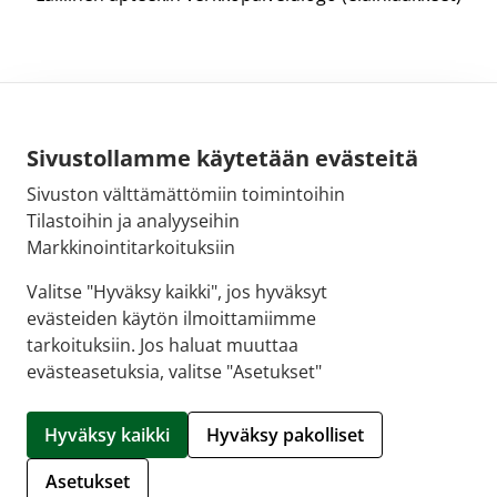
Sivustollamme käytetään evästeitä
Sivuston välttämättömiin toimintoihin
Sähköpostiosoite:
Tilastoihin ja analyyseihin
kirjaamo@fimea.fi
Markkinointitarkoituksiin
Fimean vaihde:
Valitse "Hyväksy kaikki", jos hyväksyt
029 522 3341
evästeiden käytön ilmoittamiimme
tarkoituksiin. Jos haluat muuttaa
evästeasetuksia, valitse "Asetukset"
© 2026 Sellon apteekki |
Crasman eApteekki
Hyväksy kaikki
Hyväksy pakolliset
Hallitse evästeitä
Asetukset