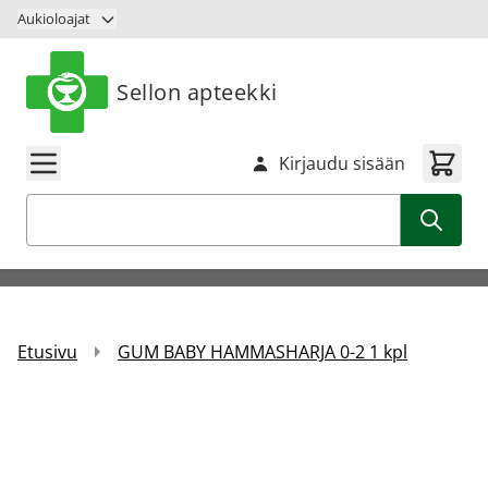
Siirry sisältöön
Aukioloajat
Sellon apteekki
Kirjaudu sisään
Haku
Etusivu
GUM BABY HAMMASHARJA 0-2 1 kpl