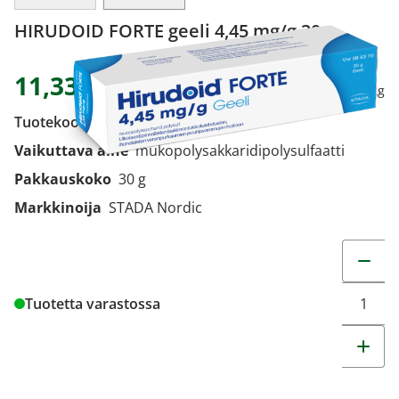
HIRUDOID FORTE geeli 4,45 mg/g 30 g
11,33 €
377,67 € / kg
Tuotekoodi
098370
Vaikuttava aine
mukopolysakkaridipolysulfaatti
Pakkauskoko
30 g
Markkinoija
STADA Nordic
Muuta t
Tuotetta varastossa