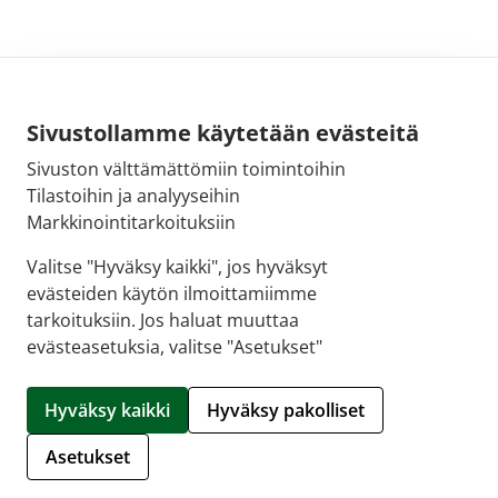
Sivustollamme käytetään evästeitä
Sivuston välttämättömiin toimintoihin
Sähköpostiosoite:
Tilastoihin ja analyyseihin
kirjaamo@fimea.fi
Markkinointitarkoituksiin
Fimean vaihde:
Valitse "Hyväksy kaikki", jos hyväksyt
029 522 3341
evästeiden käytön ilmoittamiimme
tarkoituksiin. Jos haluat muuttaa
evästeasetuksia, valitse "Asetukset"
© 2026 Sellon apteekki |
Crasman eApteekki
Hyväksy kaikki
Hyväksy pakolliset
Hallitse evästeitä
Asetukset