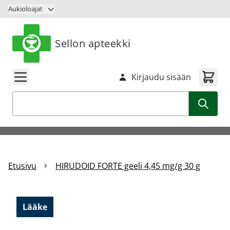
Siirry sisältöön
Aukioloajat
Sellon apteekki
Kirjaudu sisään
Haku
Etusivu
HIRUDOID FORTE geeli 4,45 mg/g 30 g
Lääke