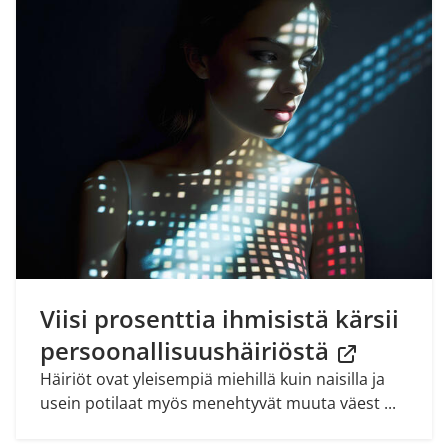
Viisi prosenttia ihmisistä kärsii
persoonallisuushäiriöstä
Häiriöt ovat yleisempiä miehillä kuin naisilla ja
usein potilaat myös menehtyvät muuta väest ...