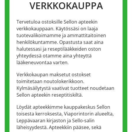
VERKKOKAUPPA
Tervetuloa ostoksille Sellon apteekin
verkkokauppaan. Käytössäsi on laaja
tuotevalikoimamme ja ammattitaitoinen
henkilökuntamme. Opastusta saat aina
halutessasi ja reseptilääkkeiden oston
yhteydessä otamme aina yhteyttä
lääkeneuvontaa varten.
Verkkokaupan maksetut ostokset
toimitetaan noutolokerikkoon.
Kylmäsäilytystä vaativat tuotteet noudetaan
Sellon apteekin reseptitiskiltä.
Löydät apteekkimme kauppakeskus Sellon
toisesta kerroksesta, Viaporintorin alueelta,
Leppävaaran kirjaston ja Sello-salin
läheisyydestä. Apteekkiin pääsee, sekä