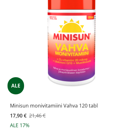
ALE
Minisun monivitamiini Vahva 120 tabl
Kampanjahinta
17,90 €
21,46 €
ALE 17%