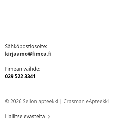
Sähköpostiosoite:
kirjaamo@fimea.fi
Fimean vaihde:
029 522 3341
© 2026 Sellon apteekki |
Crasman eApteekki
Hallitse evästeitä