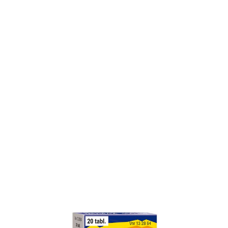
IBUMAX tabletti, kalvopäällysteinen 400
mg 20 fol