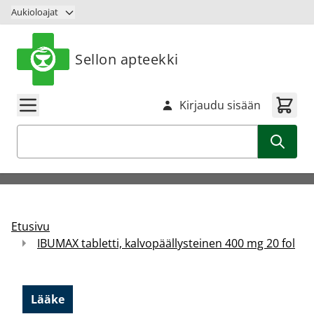
Siirry sisältöön
Aukioloajat
Sellon apteekki
Kirjaudu sisään
Haku
Etusivu
IBUMAX tabletti, kalvopäällysteinen 400 mg 20 fol
Lääke