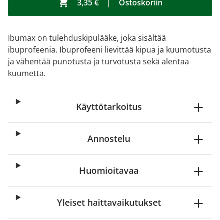
3,35 €
|
Ostoskoriin
Ibumax on tulehduskipulääke, joka sisältää
ibuprofeenia. Ibuprofeeni lievittää kipua ja kuumotusta
ja vähentää punotusta ja turvotusta sekä alentaa
kuumetta.
Käyttötarkoitus
Annostelu
Huomioitavaa
Yleiset haittavaikutukset