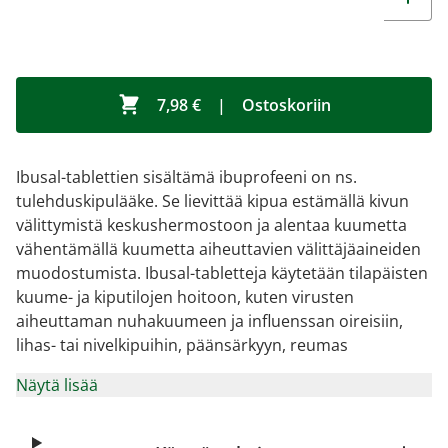
7,98 €
|
Ostoskoriin
Ibusal-tablettien sisältämä ibuprofeeni on ns.
tulehduskipulääke. Se lievittää kipua estämällä kivun
välittymistä keskushermostoon ja alentaa kuumetta
vähentämällä kuumetta aiheuttavien välittäjäaineiden
muodostumista. Ibusal-tabletteja käytetään tilapäisten
kuume- ja kiputilojen hoitoon, kuten virusten
aiheuttaman nuhakuumeen ja influenssan oireisiin,
lihas- tai nivelkipuihin, päänsärkyyn, reumas
Näytä lisää