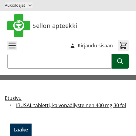
Siirry sisältöön
Aukioloajat
Sellon apteekki
Kirjaudu sisään
Haku
Etusivu
IBUSAL tabletti, kalvopäällysteinen 400 mg 30 fol
Lääke