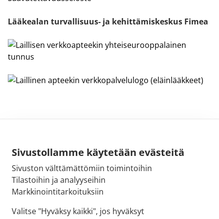
Lääkealan turvallisuus- ja kehittämiskeskus Fimea
Sivustollamme käytetään evästeitä
Sivuston välttämättömiin toimintoihin
Sähköpostiosoite:
Tilastoihin ja analyyseihin
kirjaamo@fimea.fi
Markkinointitarkoituksiin
Fimean vaihde:
Valitse "Hyväksy kaikki", jos hyväksyt