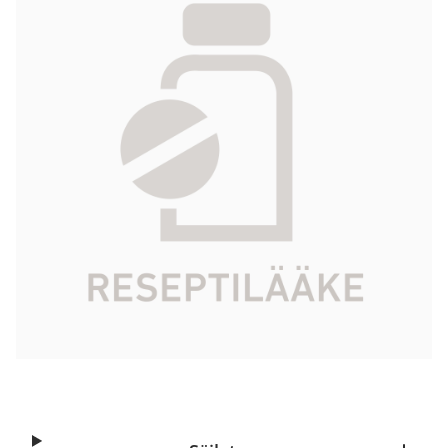
varten 2 mg/ml 10 ml
10 372,90 €
Tuotekoodi
412241
Vaikuttava aine
sebelipaasialfa
Pakkauskoko
10 ml
Markkinoija
Alexion Pharma Nordics AB
Tarkista Kela-korvattavuus
Aloita reseptitilaus