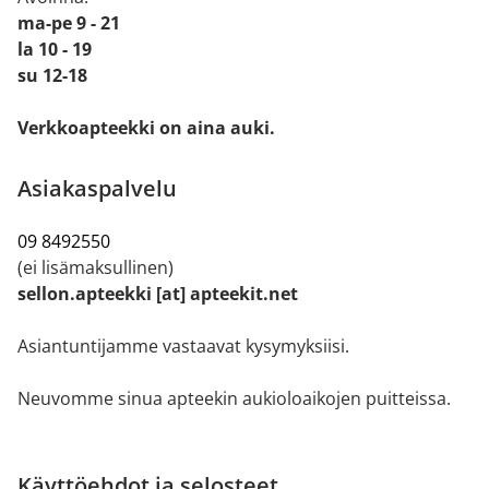
ma-pe 9 - 21
la 10 - 19
su 12-18
Verkkoapteekki on aina auki.
Asiakaspalvelu
09 8492550
(ei lisämaksullinen)
sellon.apteekki [at] apteekit.net
Asiantuntijamme vastaavat kysymyksiisi.
Neuvomme sinua apteekin aukioloaikojen puitteissa.
Käyttöehdot ja selosteet