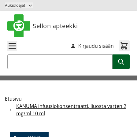
Siirry sisältöön
Aukioloajat
Sellon apteekki
Kirjaudu sisään
Haku
Etusivu
KANUMA infuusiokonsentraatti, liuosta varten 2
mg/ml 10 ml