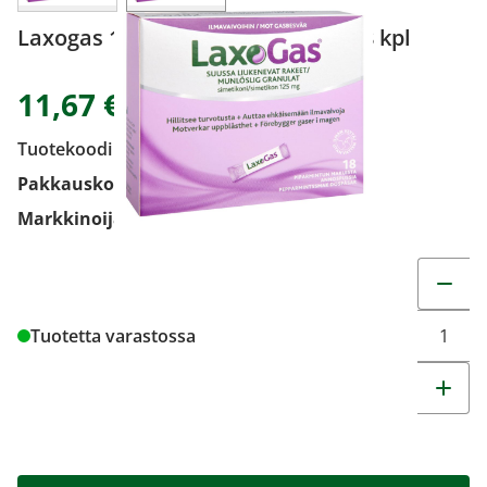
Laxogas 125 mg annosraepussi 18 kpl
11,67 €
Tuotekoodi
2378578
Pakkauskoko
18 kpl
Markkinoija
STADA Nordic
Muuta t
Tuotetta varastossa