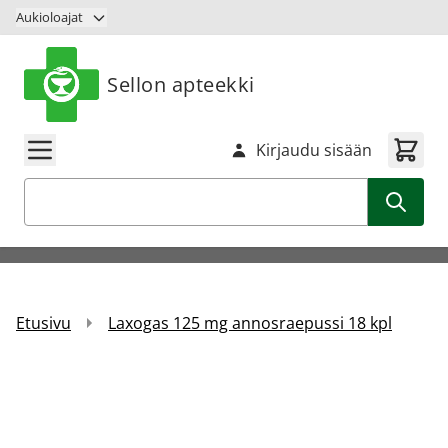
Siirry sisältöön
Aukioloajat
Sellon apteekki
Kirjaudu sisään
Haku
Etusivu
Laxogas 125 mg annosraepussi 18 kpl