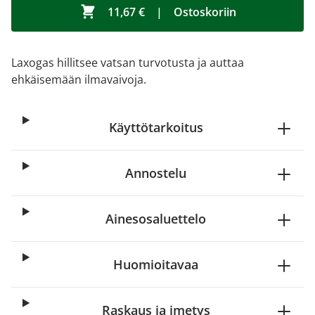
11,67 €
|
Ostoskoriin
Laxogas hillitsee vatsan turvotusta ja auttaa
ehkäisemään ilmavaivoja.
Käyttötarkoitus
Annostelu
Ainesosaluettelo
Huomioitavaa
Raskaus ja imetys