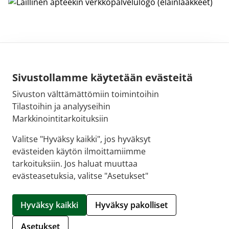
Sivustollamme käytetään evästeitä
Sivuston välttämättömiin toimintoihin
Sähköpostiosoite:
Tilastoihin ja analyyseihin
kirjaamo@fimea.fi
Markkinointitarkoituksiin
Fimean vaihde:
Valitse "Hyväksy kaikki", jos hyväksyt
029 522 3341
evästeiden käytön ilmoittamiimme
tarkoituksiin. Jos haluat muuttaa
evästeasetuksia, valitse "Asetukset"
© 2026 Sellon apteekki |
Crasman eApteekki
Hyväksy kaikki
Hyväksy pakolliset
Hallitse evästeitä
Asetukset