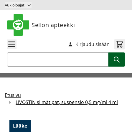
Siirry sisältöön
Aukioloajat
Sellon apteekki
Kirjaudu sisään
Haku
Etusivu
LIVOSTIN silmätipat, suspensio 0,5 mg/ml 4 ml
Lääke