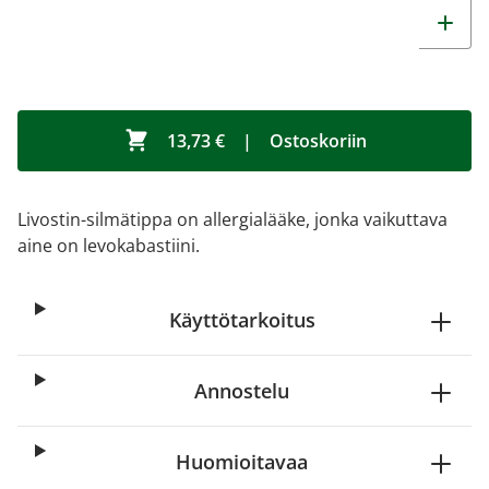
13,73 €
|
Ostoskoriin
Livostin-silmätippa on allergialääke, jonka vaikuttava
aine on levokabastiini.
Käyttötarkoitus
Annostelu
Huomioitavaa