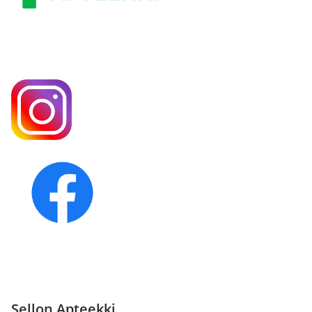
Sellon Apteekki