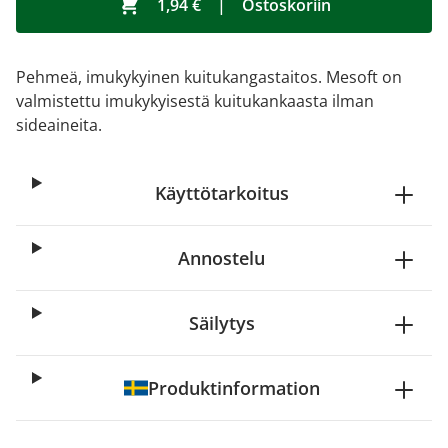
1,94 €
|
Ostoskoriin
Pehmeä, imukykyinen kuitukangastaitos. Mesoft on
valmistettu imukykyisestä kuitukankaasta ilman
sideaineita.
Käyttötarkoitus
Annostelu
Säilytys
Produktinformation