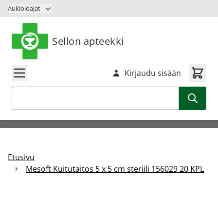
Siirry sisältöön
Aukioloajat
Sellon apteekki
Kirjaudu sisään
Haku
Etusivu
Mesoft Kuitutaitos 5 x 5 cm steriili 156029 20 KPL