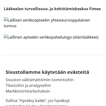
Lääkealan turvallisuus- ja kehittämiskeskus Fimea
Sivustollamme käytetään evästeitä
Sivuston välttämättömiin toimintoihin
Sähköpostiosoite:
Tilastoihin ja analyyseihin
kirjaamo@fimea.fi
Markkinointitarkoituksiin
Fimean vaihde:
Valitse "Hyväksy kaikki", jos hyväksyt
029 522 3341