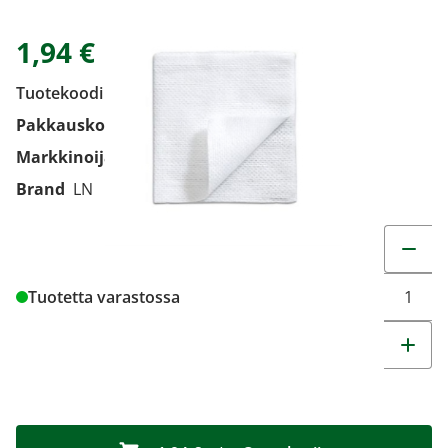
1,94 €
Tuotekoodi
397703
Pakkauskoko
20 KPL
Markkinoija
Mölnlycke Health Care Oy
Brand
LN
Muuta t
Tuotetta varastossa