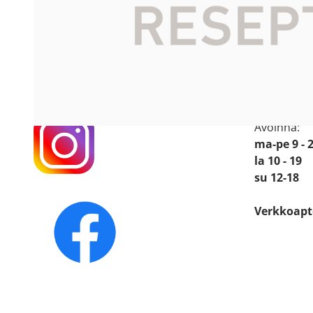
Sellon A
Katso sijain
Käyntiosoit
Leppävaar
02600 Esp
Avoinna:
ma-pe 9 - 
la 10 - 19
su 12-18
Verkkoapt