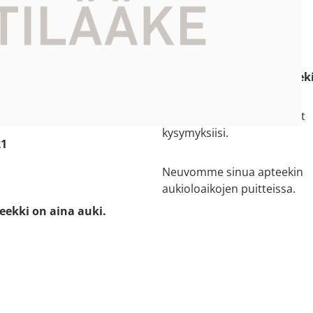
pteekki
Asiakaspalvelu
ti kartalla
09 8492550
e:
(ei lisämaksullinen)
ankatu 3-9
sellon.apteekki [at] apteek
oo
Asiantuntijamme vastaavat
kysymyksiisi.
21
Neuvomme sinua apteekin
aukioloaikojen puitteissa.
eekki on aina auki.