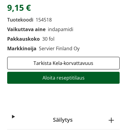
9,15 €
Tuotekoodi
154518
Vaikuttava aine
indapamidi
Pakkauskoko
30 fol
Markkinoija
Servier Finland Oy
Tarkista Kela-korvattavuus
Aloita reseptitilaus
Säilytys