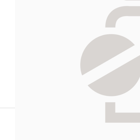
verkkoapteekista?
Reseptilääkkeiden tilaaminen edellyttää voimassa olev
tarkastaa ne
omakanta.fi
-palvelusta. Tilausta varten
tunnistautua. Apteekki käsittelee tilauksesi, jonka jä
Siirry reseptilääketilaukseen