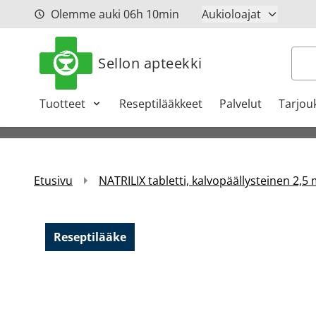
Siirry sisältöön
Olemme auki
06h
10min
Aukioloajat
Hak
Sellon apteekki
Tuotteet
Reseptilääkkeet
Palvelut
Tarjou
Etusivu
NATRILIX tabletti, kalvopäällysteinen 2,5 
Reseptilääke