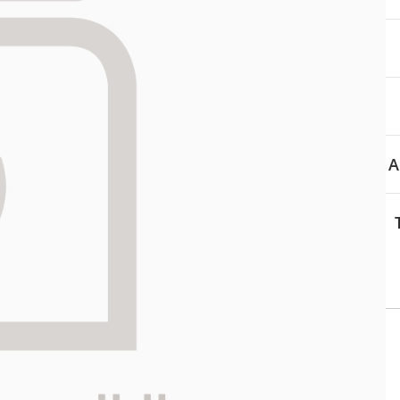
aa reseptiä, ja voit
 sinun pitää ensin
lkeen voit maksaa ostoksesi.
A