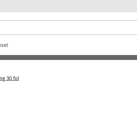
u
kset
mg 30 fol