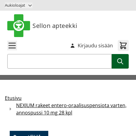
Siirry sisältöön
Aukioloajat
Sellon apteekki
Kirjaudu sisään
Haku
Etusivu
NEXIUM rakeet entero-oraalisuspensiota varten,
annospussi 10 mg 28 kpl