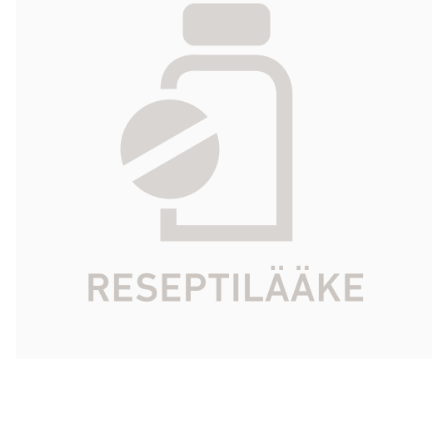
varten, annospussi 10 mg 28 kpl
31,83 €
Tuotekoodi
075141
Vaikuttava
esomepratsolimagnesiumtrihydraatti
aine
Pakkauskoko
28 kpl
Markkinoija
Grunenthal Finland Oy
Tarkista Kela-korvattavuus
Aloita reseptitilaus