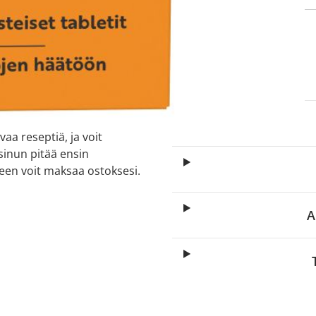
itä
aa reseptiä, ja voit
 sinun pitää ensin
lkeen voit maksaa ostoksesi.
A