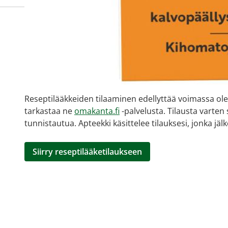
Miten tilaan reseptilääkke
verkkoapteekista?
Reseptilääkkeiden tilaaminen edellyttää voimassa olev
tarkastaa ne
omakanta.fi
-palvelusta. Tilausta varten
tunnistautua. Apteekki käsittelee tilauksesi, jonka jä
Siirry reseptilääketilaukseen