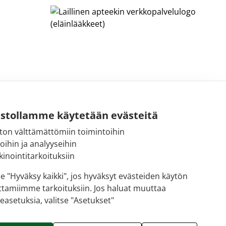
ustollamme käytetään evästeitä
ton välttämättömiin toimintoihin
Sähköpostiosoite:
toihin ja analyyseihin
kirjaamo@fimea.fi
inointitarkoituksiin
Fimean vaihde:
se "Hyväksy kaikki", jos hyväksyt evästeiden käytön
029 522 3341
ttamiimme tarkoituksiin. Jos haluat muuttaa
easetuksia, valitse "Asetukset"