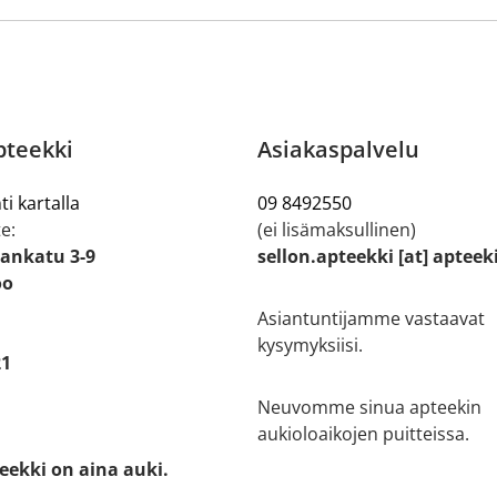
pteekki
Asiakaspalvelu
ti kartalla
09 8492550
e:
(ei lisämaksullinen)
ankatu 3-9
sellon.apteekki [at] apteek
oo
Asiantuntijamme vastaavat
kysymyksiisi.
21
Neuvomme sinua apteekin
aukioloaikojen puitteissa.
eekki on aina auki.