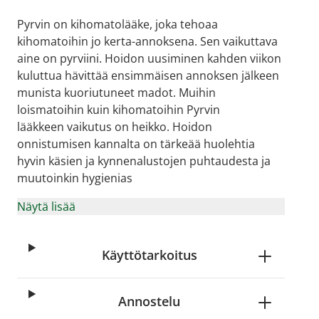
Pyrvin on kihomatolääke, joka tehoaa
kihomatoihin jo kerta-annoksena. Sen vaikuttava
aine on pyrviini. Hoidon uusiminen kahden viikon
kuluttua hävittää ensimmäisen annoksen jälkeen
munista kuoriutuneet madot. Muihin
loismatoihin kuin kihomatoihin Pyrvin
lääkkeen vaikutus on heikko. Hoidon
onnistumisen kannalta on tärkeää huolehtia
hyvin käsien ja kynnenalustojen puhtaudesta ja
muutoinkin hygienias
age
View larger image
View larger image
View larger image
View larger imag
Näytä lisää
Käyttötarkoitus
Annostelu