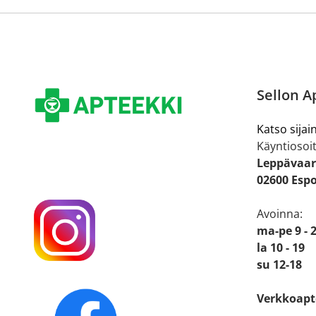
Sellon A
Katso sijain
Käyntiosoit
Leppävaar
02600 Esp
Avoinna:
ma-pe 9 - 
la 10 - 19
su 12-18
Verkkoapt