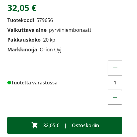
32,05 €
Tuotekoodi
579656
Vaikuttava aine
pyrviiniembonaatti
Pakkauskoko
20 kpl
Markkinoija
Orion Oyj
Muuta tuot
Tuotetta varastossa
32,05 €
|
Ostoskoriin