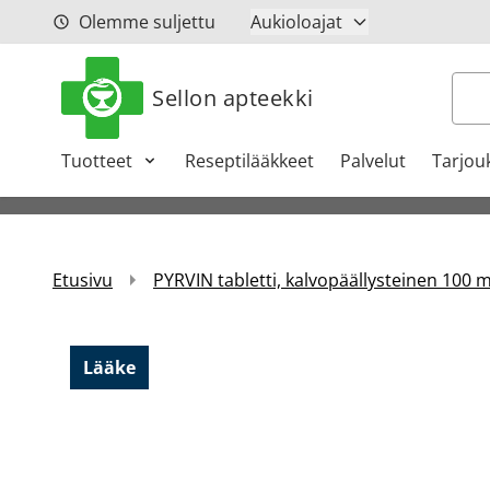
Siirry sisältöön
Olemme suljettu
Aukioloajat
Hak
Sellon apteekki
Tuotteet
Reseptilääkkeet
Palvelut
Tarjou
Etusivu
PYRVIN tabletti, kalvopäällysteinen 100 m
Lääke