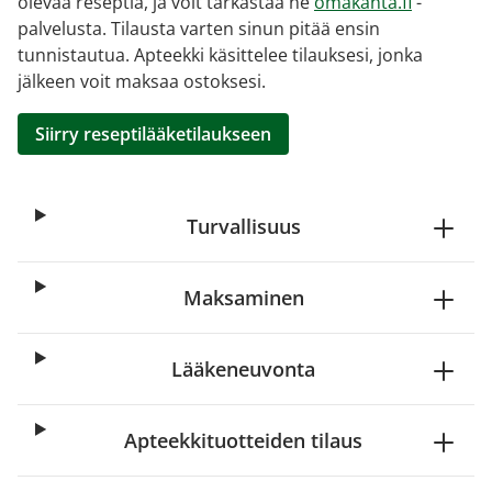
olevaa reseptiä, ja voit tarkastaa ne
omakanta.fi
-
palvelusta. Tilausta varten sinun pitää ensin
tunnistautua. Apteekki käsittelee tilauksesi, jonka
jälkeen voit maksaa ostoksesi.
Siirry reseptilääketilaukseen
Turvallisuus
Maksaminen
Lääkeneuvonta
Apteekkituotteiden tilaus