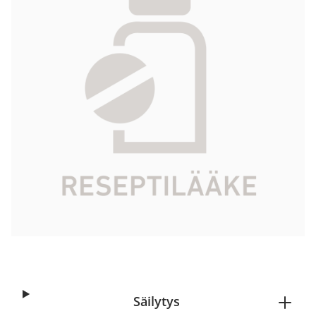
47,69 €
Tuotekoodi
503645
Vaikuttava aine
metyylinaltreksonibromidi
Pakkauskoko
0,6 ml
Markkinoija
Zentiva
Tarkista Kela-korvattavuus
Aloita reseptitilaus
Säilytys