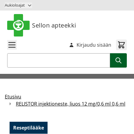
Siirry sisältöön
Aukioloajat
Sellon apteekki
Kirjaudu sisään
Haku
Etusivu
RELISTOR injektioneste, liuos 12 mg/0,6 ml 0,6 ml
Reseptilääke