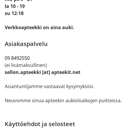
la 10 - 19
su 12-18
Verkkoapteekki on aina auki.
Asiakaspalvelu
09 8492550
(ei lisämaksullinen)
sellon.apteekki [at] apteekit.net
Asiantuntijamme vastaavat kysymyksiisi.
Neuvomme sinua apteekin aukioloaikojen puitteissa.
Käyttöehdot ja selosteet