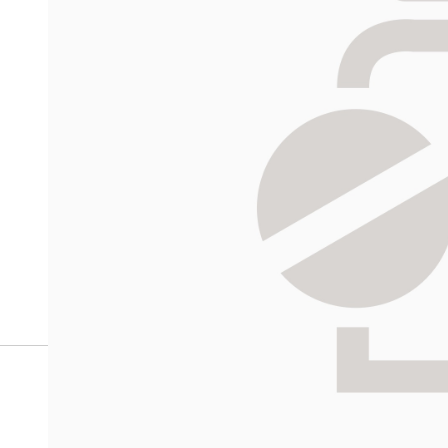
verkkoapteekista?
Reseptilääkkeiden tilaaminen edellyttää voimassa olev
tarkastaa ne
omakanta.fi
-palvelusta. Tilausta varten
tunnistautua. Apteekki käsittelee tilauksesi, jonka jä
Siirry reseptilääketilaukseen