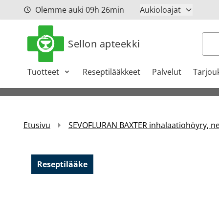
Siirry sisältöön
Olemme auki
09h
26min
Aukioloajat
Hak
Sellon apteekki
Tuotteet
Reseptilääkkeet
Palvelut
Tarjou
Etusivu
SEVOFLURAN BAXTER inhalaatiohöyry, nes
Reseptilääke