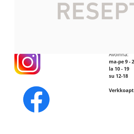
Sellon A
Katso sijain
Käyntiosoit
Leppävaar
02600 Esp
Avoinna:
ma-pe 9 - 
la 10 - 19
su 12-18
Verkkoapt