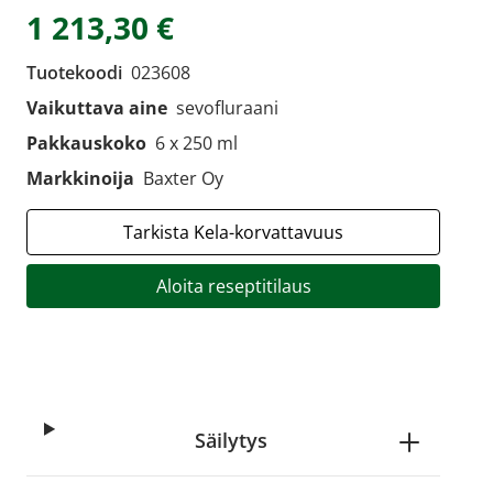
1 213,30 €
Tuotekoodi
023608
Vaikuttava aine
sevofluraani
Pakkauskoko
6 x 250 ml
Markkinoija
Baxter Oy
Tarkista Kela-korvattavuus
Aloita reseptitilaus
Säilytys