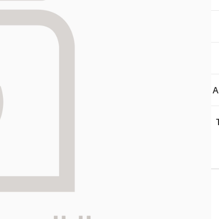
aa reseptiä, ja voit
 sinun pitää ensin
lkeen voit maksaa ostoksesi.
A