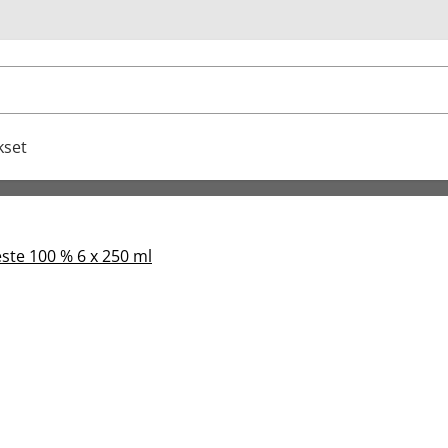
u
kset
te 100 % 6 x 250 ml