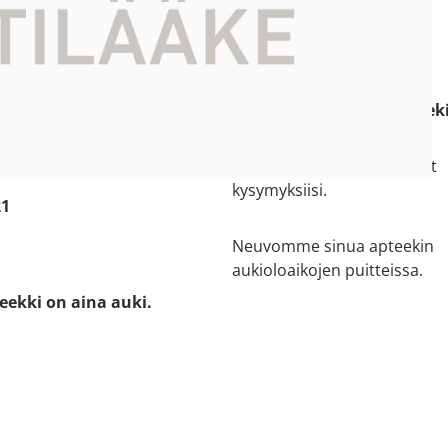
pteekki
Asiakaspalvelu
ti kartalla
09 8492550
e:
(ei lisämaksullinen)
ankatu 3-9
sellon.apteekki [at] apteek
oo
Asiantuntijamme vastaavat
kysymyksiisi.
21
Neuvomme sinua apteekin
aukioloaikojen puitteissa.
eekki on aina auki.