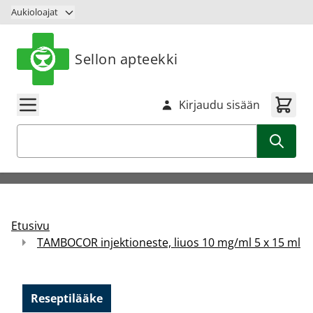
Siirry sisältöön
Aukioloajat
Sellon apteekki
Kirjaudu sisään
Haku
Etusivu
TAMBOCOR injektioneste, liuos 10 mg/ml 5 x 15 ml
Reseptilääke