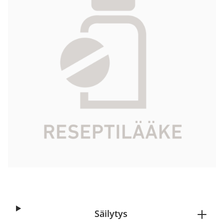
79,02 €
Tuotekoodi
068452
Vaikuttava aine
flekainidiasetaatti
Pakkauskoko
5 x 15 ml
Markkinoija
Viatris Oy
Tarkista Kela-korvattavuus
Aloita reseptitilaus
Säilytys