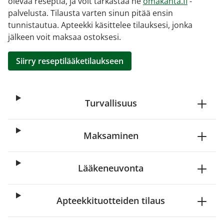
olevaa reseptiä, ja voit tarkastaa ne
omakanta.fi
-
palvelusta. Tilausta varten sinun pitää ensin
tunnistautua. Apteekki käsittelee tilauksesi, jonka
jälkeen voit maksaa ostoksesi.
Siirry reseptilääketilaukseen
Turvallisuus
Maksaminen
Lääkeneuvonta
Apteekkituotteiden tilaus