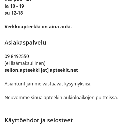
la 10 - 19
su 12-18
Verkkoapteekki on aina auki.
Asiakaspalvelu
09 8492550
(ei lisämaksullinen)
sellon.apteekki [at] apteekit.net
Asiantuntijamme vastaavat kysymyksiisi.
Neuvomme sinua apteekin aukioloaikojen puitteissa.
Käyttöehdot ja selosteet