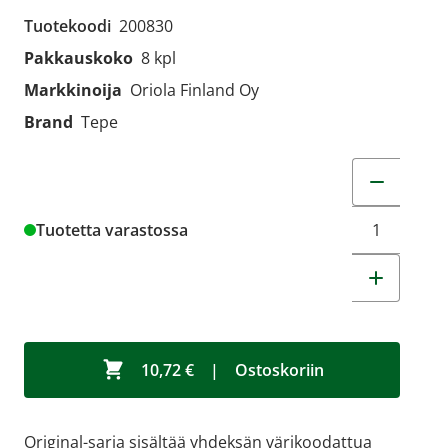
Tuotekoodi
200830
Pakkauskoko
8 kpl
Markkinoija
Oriola Finland Oy
Brand
Tepe
Muuta tuot
Tuotetta varastossa
10,72 €
|
Ostoskoriin
Original-sarja sisältää yhdeksän värikoodattua