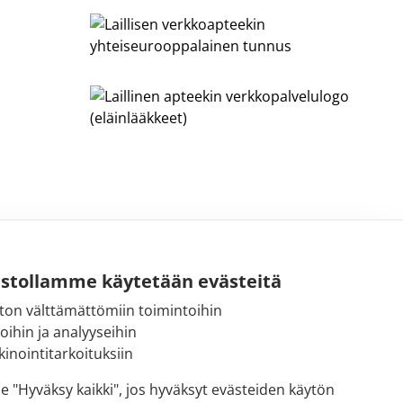
ustollamme käytetään evästeitä
ton välttämättömiin toimintoihin
Sähköpostiosoite:
toihin ja analyyseihin
kirjaamo@fimea.fi
inointitarkoituksiin
Fimean vaihde:
se "Hyväksy kaikki", jos hyväksyt evästeiden käytön