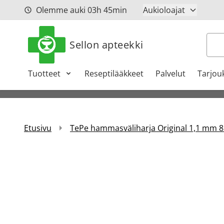
Siirry sisältöön
Olemme auki
03h
45min
Aukioloajat
Hak
Sellon apteekki
Tuotteet
Reseptilääkkeet
Palvelut
Tarjou
Etusivu
TePe hammasväliharja Original 1,1 mm 8