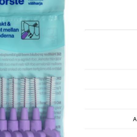
itä
aa reseptiä, ja voit
 sinun pitää ensin
lkeen voit maksaa ostoksesi.
A