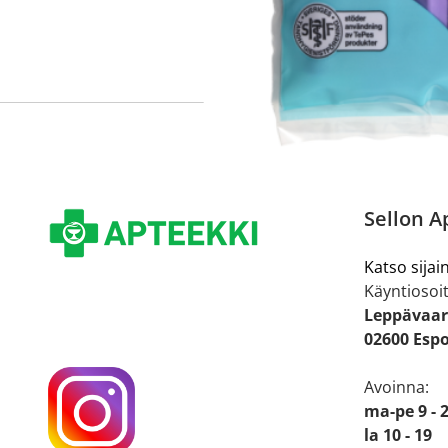
Sellon A
Katso sijain
Käyntiosoit
Leppävaar
02600 Esp
Avoinna:
ma-pe 9 - 
la 10 - 19