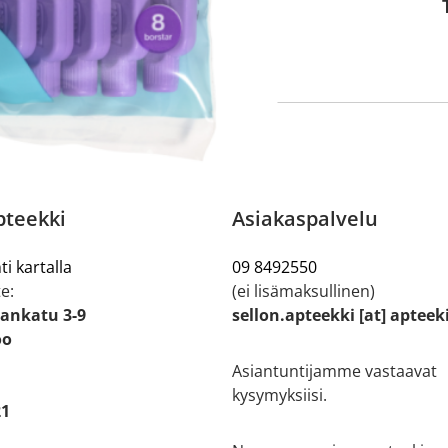
pteekki
Asiakaspalvelu
ti kartalla
09 8492550
e:
(ei lisämaksullinen)
ankatu 3-9
sellon.apteekki [at] apteek
oo
Asiantuntijamme vastaavat
kysymyksiisi.
21