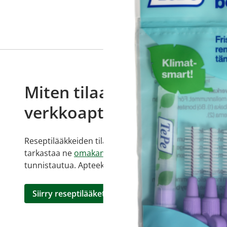
Miten tilaan reseptilääkke
verkkoapteekista?
Reseptilääkkeiden tilaaminen edellyttää voimassa olev
tarkastaa ne
omakanta.fi
-palvelusta. Tilausta varten
tunnistautua. Apteekki käsittelee tilauksesi, jonka jä
Siirry reseptilääketilaukseen