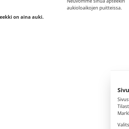
Neuvomme sinua apteekin
aukioloaikojen puitteissa.
eekki on aina auki.
Siv
Sivus
Tilas
Markk
Valit