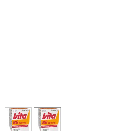
View larger image
View larger image