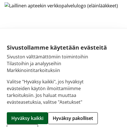
Sivustollamme käytetään evästeitä
Sivuston välttämättömiin toimintoihin
Sähköpostiosoite:
Tilastoihin ja analyyseihin
kirjaamo@fimea.fi
Markkinointitarkoituksiin
Fimean vaihde:
Valitse "Hyväksy kaikki", jos hyväksyt
029 522 3341
evästeiden käytön ilmoittamiimme
tarkoituksiin. Jos haluat muuttaa
evästeasetuksia, valitse "Asetukset"
© 2026 Sellon apteekki |
Crasman eApteekki
Hyväksy kaikki
Hyväksy pakolliset
Hallitse evästeitä