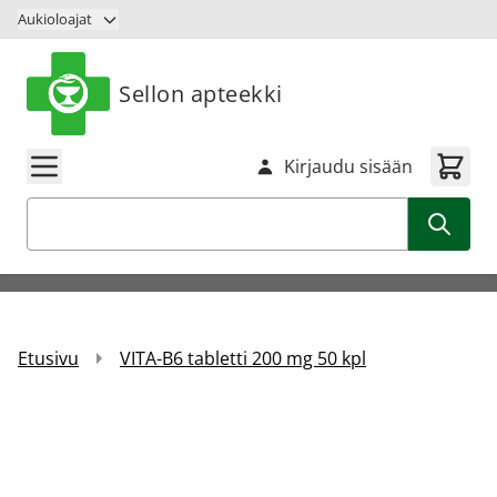
Siirry sisältöön
Aukioloajat
Sellon apteekki
Kirjaudu sisään
Haku
Etusivu
VITA-B6 tabletti 200 mg 50 kpl