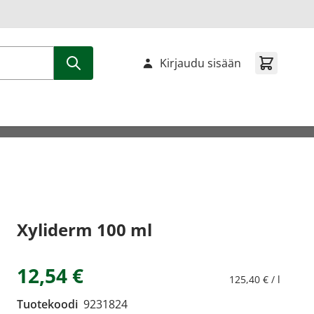
Kirjaudu sisään
Xyliderm 100 ml
12,54 €
125,40 € / l
Tuotekoodi
9231824