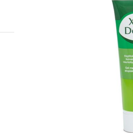
Miten tilaan reseptilääkke
verkkoapteekista?
Reseptilääkkeiden tilaaminen edellyttää voimassa olev
tarkastaa ne
omakanta.fi
-palvelusta. Tilausta varten
tunnistautua. Apteekki käsittelee tilauksesi, jonka jä
Siirry reseptilääketilaukseen