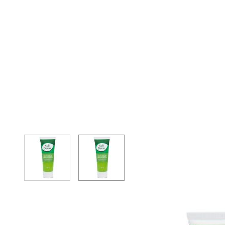
View larger image
View larger image