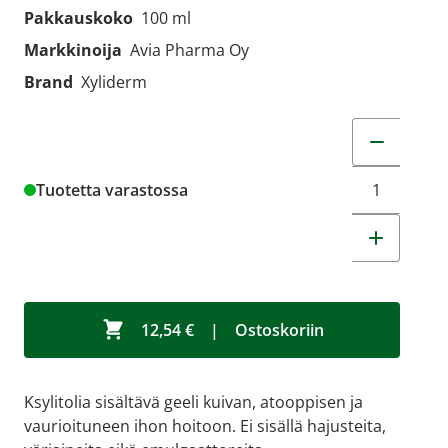
Pakkauskoko
100 ml
Markkinoija
Avia Pharma Oy
Brand
Xyliderm
Muuta tuot
Tuotetta varastossa
12,54 €
|
Ostoskoriin
Ksylitolia sisältävä geeli kuivan, atooppisen ja
vaurioituneen ihon hoitoon. Ei sisällä hajusteita,