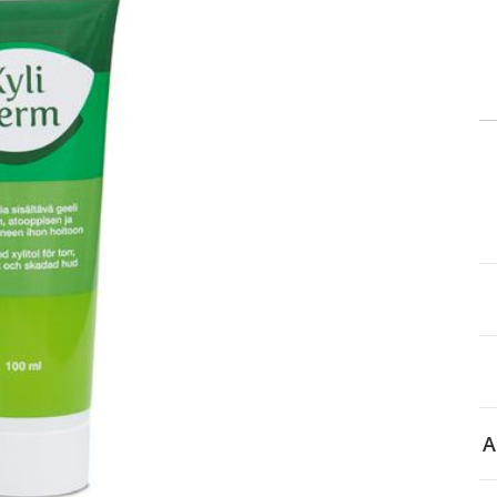
itä
aa reseptiä, ja voit
 sinun pitää ensin
lkeen voit maksaa ostoksesi.
A