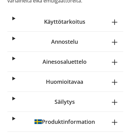
väriaineita eikä emulgaattoreita.
Käyttötarkoitus
Annostelu
Ainesosaluettelo
Huomioitavaa
Säilytys
Produktinformation