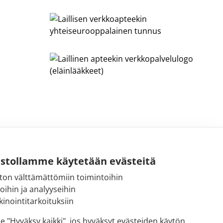
ustollamme käytetään evästeitä
ton välttämättömiin toimintoihin
Sähköpostiosoite:
toihin ja analyyseihin
kirjaamo@fimea.fi
inointitarkoituksiin
Fimean vaihde:
se "Hyväksy kaikki", jos hyväksyt evästeiden käytön