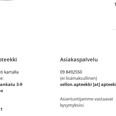
pteekki
Asiakaspalvelu
ti kartalla
09 8492550
e:
(ei lisämaksullinen)
ankatu 3-9
sellon.apteekki [at] apteek
oo
Asiantuntijamme vastaavat
kysymyksiisi.
21