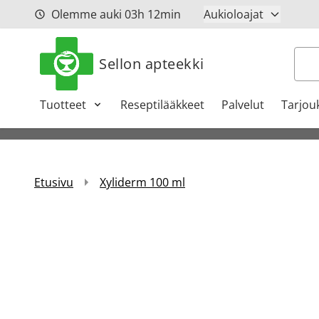
Siirry sisältöön
Olemme auki
03h
12min
Aukioloajat
Hak
Sellon apteekki
Tuotteet
Reseptilääkkeet
Palvelut
Tarjou
Etusivu
Xyliderm 100 ml