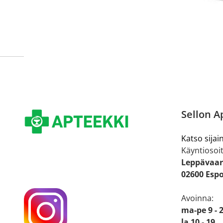
Sellon A
Katso sijain
Käyntiosoit
Leppävaar
02600 Esp
Avoinna:
ma-pe 9 - 
la 10 - 19