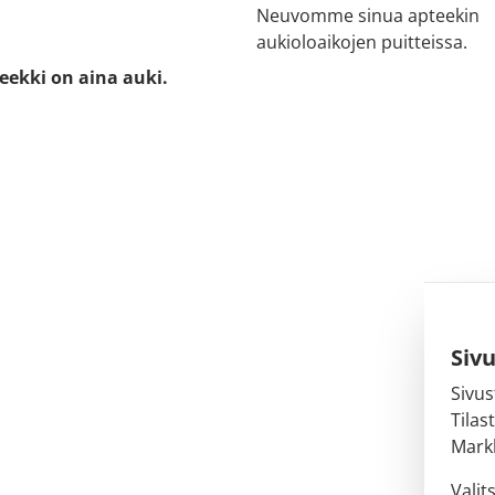
Neuvomme sinua apteekin
aukioloaikojen puitteissa.
eekki on aina auki.
Siv
Sivus
Tilas
Markk
Valit